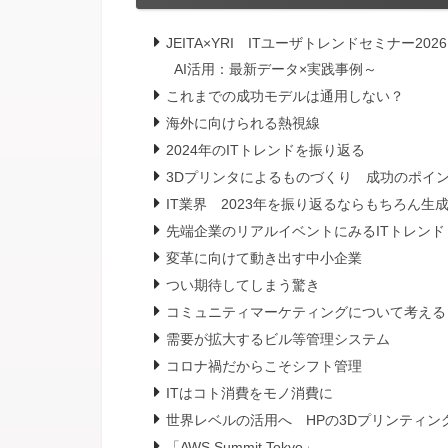
JEITA×YRI ITユーザトレンドセミナー2
AI活用：最新データ×実践事例～
これまでの成功モデルは通用しない？
海外に向けられる熱視線
2024年のITトレンドを振り返る
3Dプリンタによるものづくり 成功のポイ
IT業界 2023年を振り返るならもちろん生成
先端企業のリアルイベントにみるITトレンド
変革に向けて動き出す中小企業
つい期待してしまう驚き
コミュニティマーケティングについて考える
需要が拡大するビル等管理システム
コロナ禍だからこそシフト管理
ITはコト消費をモノ消費に
世界レベルの活用へ HPの3Dプリンティン
「AWS Summit Tokyo」