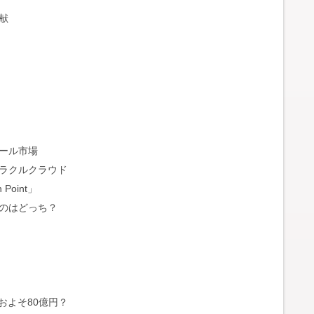
献
ール市場
ラクルクラウド
oint」
のはどっち？
およそ80億円？