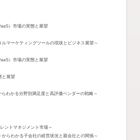
／PaaS）市場の実態と展望
デジタルマーケティングツールの現状とビジネス展望～
／PaaS）市場の実態と展望
態と展望
ートからわかる分野別満足度と高評価ベンダーの戦略～
るタレントマネジメント市場～
ートからわかる子会社の経営状況と親会社との関係～