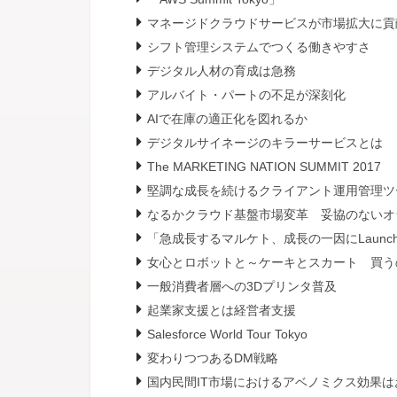
マネージドクラウドサービスが市場拡大に貢
シフト管理システムでつくる働きやすさ
デジタル人材の育成は急務
アルバイト・パートの不足が深刻化
AIで在庫の適正化を図れるか
デジタルサイネージのキラーサービスとは
The MARKETING NATION SUMMIT 2017
堅調な成長を続けるクライアント運用管理ツ
なるかクラウド基盤市場変革 妥協のないオ
「急成長するマルケト、成長の一因にLaunch P
女心とロボットと～ケーキとスカート 買う
一般消費者層への3Dプリンタ普及
起業家支援とは経営者支援
Salesforce World Tour Tokyo
変わりつつあるDM戦略
国内民間IT市場におけるアベノミクス効果は