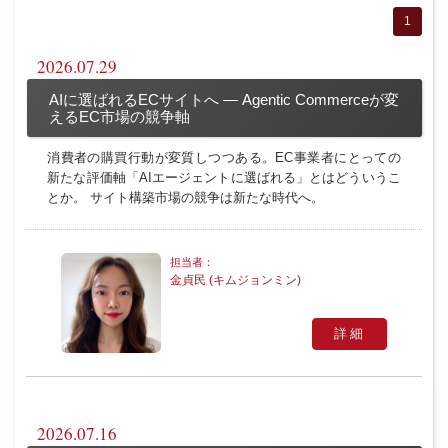
1
2026.07.29
AIに選ばれるECサイトへ ― Agentic Commerceが変
えるEC市場の競争軸
消費者の購買行動が変質しつつある。EC事業者にとっての
新たな評価軸「AIエージェントに選ばれる」とはどういうこ
とか。 サイト構築市場の競争は新たな時代へ。
金貞民 (キムジョンミン)
詳細
2026.07.16