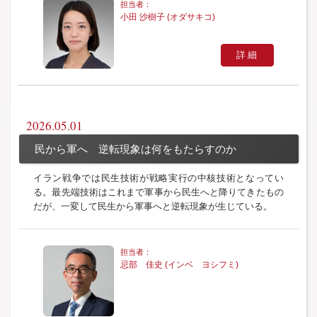
小田 沙樹子 (オダサキコ)
詳細
2026.05.01
民から軍へ 逆転現象は何をもたらすのか
イラン戦争では民生技術が戦略実行の中核技術となってい
る。最先端技術はこれまで軍事から民生へと降りてきたもの
だが、一変して民生から軍事へと逆転現象が生じている。
忌部 佳史 (インベ ヨシフミ)