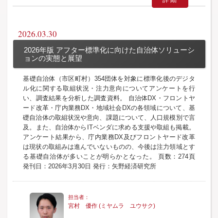
2026.03.30
2026年版 アフター標準化に向けた自治体ソリューシ
ョンの実態と展望
基礎自治体（市区町村）354団体を対象に標準化後のデジタ
ル化に関する取組状況・注力意向についてアンケートを行
い、調査結果を分析した調査資料。 自治体DX・フロントヤ
ード改革・庁内業務DX・地域社会DXの各領域について、基
礎自治体の取組状況や意向、課題について、人口規模別で言
及。また、自治体からITベンダに求める支援や取組も掲載。
アンケート結果から、庁内業務DX及びフロントヤード改革
は現状の取組みは進んでいないものの、今後は注力領域とす
る基礎自治体が多いことが明らかとなった。 頁数：274頁
発刊日：2026年3月30日 発行：矢野経済研究所
宮村 優作 (ミヤムラ ユウサク)