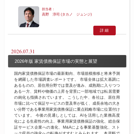
高野 淳司 (タカノ ジュンジ)
詳細
2026.07.31
2026年版 家賃債務保証市場の実態と展望
国内家賃債務保証市場の最新動向、市場規模推移と将来予測
を網羅した市場調査レポートです。 市場全体は拡大基調に
あるものの、居住用分野では普及が進み、成熟期に入りつつ
ある一方、賃料や物価の上昇を背景に一部地域では転居需要
の鈍化も指摘されています。 こうした中、各社は、居住用
市場に比べて保証サービスの普及率が低く、成長余地の大き
い分野である事業用家賃債務保証に重点戦略市場に位置付け
ています。 今後の見通しとしては、AIを活用した業務高度
化による生産性の向上、事業用家賃債務保証の強化、総合保
証サービス企業への進化、M&Aによる事業基盤強化、スト
ック収益の強化への転換がすすむとみられます。 本資料で