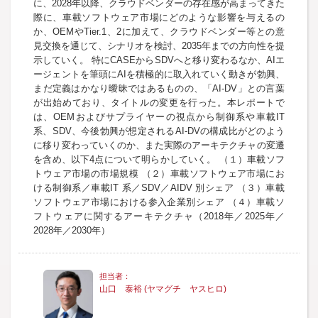
に、2028年以降、クラウドベンダーの存在感が高まってきた
際に、車載ソフトウェア市場にどのような影響を与えるの
か、OEMやTier.1、2に加えて、クラウドベンダー等との意
見交換を通じて、シナリオを検討、2035年までの方向性を提
示していく。 特にCASEからSDVへと移り変わるなか、AIエ
ージェントを筆頭にAIを積極的に取入れていく動きが勃興、
まだ定義はかなり曖昧ではあるものの、「AI-DV」との言葉
が出始めており、タイトルの変更を行った。本レポートで
は、OEMおよびサプライヤーの視点から制御系や車載IT
系、SDV、今後勃興が想定されるAI-DVの構成比がどのよう
に移り変わっていくのか、また実際のアーキテクチャの変遷
を含め、以下4点について明らかしていく。 （１）車載ソフ
トウェア市場の市場規模 （２）車載ソフトウェア市場にお
ける制御系／車載IT 系／SDV／AIDV 別シェア （３）車載
ソフトウェア市場における参入企業別シェア （４）車載ソ
フトウェアに関するアーキテクチャ（2018年／2025年／
2028年／2030年）
山口 泰裕 (ヤマグチ ヤスヒロ)