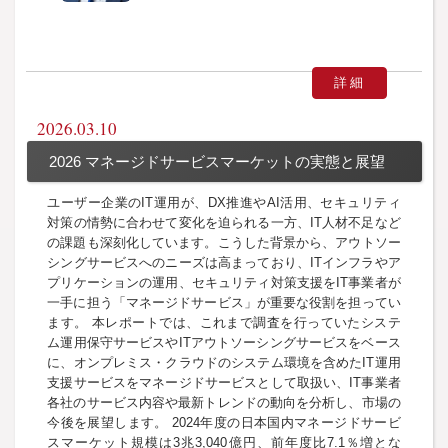
詳細
2026.03.10
2026 マネージドサービスマーケットの実態と展望
ユーザー企業のIT運用が、DX推進やAI活用、セキュリティ
対策の情勢に合わせて変化を迫られる一方、IT人材不足など
の課題も深刻化しています。こうした背景から、アウトソー
シングサービスへのニーズは高まっており、ITインフラやア
プリケーションの運用、セキュリティ対策支援をIT事業者が
一手に担う「マネージドサービス」が重要な役割を担ってい
ます。 本レポートでは、これまで調査を行っていたシステ
ム運用保守サービスやITアウトソーシングサービスをベース
に、オンプレミス・クラウドのシステム環境を含めたIT運用
支援サービスをマネージドサービスとして取扱い、IT事業者
各社のサービス内容や最新トレンドの動向を分析し、市場の
今後を展望します。 2024年度の日本国内マネージドサービ
スマーケット規模は3兆3,040億円、前年度比7.1％増とな