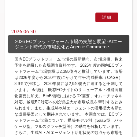
詳細
2026.06.30
2026 ECプラットフォーム市場の実態と展望 -AIエー
ジェント時代の市場変化とAgentic Commerce-
国内ECプラットフォーム市場の最新動向、市場規模、将来
予測を網羅した市場調査資料です。 2025年度の国内ECプラ
ットフォーム市場規模は2,398億円と推計しています。市場
は2026年度から2030年度にかけて年平均成長率（CAGR）
3.9％で推移し、2030年度には2,940億円に達すると予測して
います。 今後は、既存ECサイトのリニューアル・機能高度
化需要に加え、BtoB領域におけるDX需要、オムニチャネル
対応、越境EC対応への投資拡大が市場成長を牽引するとみ
られます。また、生成AIやAIエージェントの活用拡大も新た
な成長要因として期待されています。 本調査では、ECプラ
ットフォーム市場について、構築モデル別（SaaS型、パッ
ケージ型、フルスクラッチ型等）の動向を分析しています。
さらに、生成AI・AIエージェント活用状況の観点から市場を