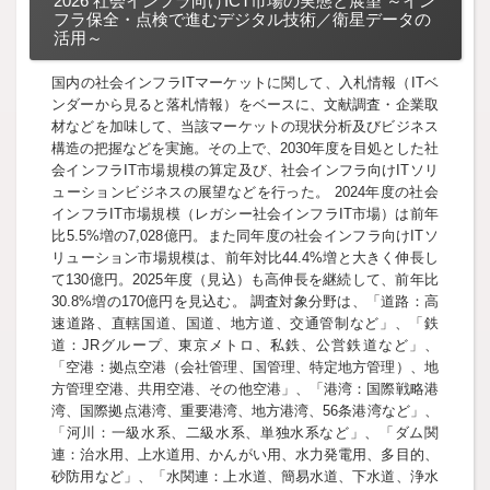
2026 社会インフラ向けICT市場の実態と展望 ～イン
フラ保全・点検で進むデジタル技術／衛星データの
活用～
国内の社会インフラITマーケットに関して、入札情報（ITベ
ンダーから見ると落札情報）をベースに、文献調査・企業取
材などを加味して、当該マーケットの現状分析及びビジネス
構造の把握などを実施。その上で、2030年度を目処とした社
会インフラIT市場規模の算定及び、社会インフラ向けITソリ
ューションビジネスの展望などを行った。 2024年度の社会
インフラIT市場規模（レガシー社会インフラIT市場）は前年
比5.5%増の7,028億円。また同年度の社会インフラ向けITソ
リューション市場規模は、前年対比44.4%増と大きく伸長し
て130億円。2025年度（見込）も高伸長を継続して、前年比
30.8%増の170億円を見込む。 調査対象分野は、「道路：高
速道路、直轄国道、国道、地方道、交通管制など」、「鉄
道：JRグループ、東京メトロ、私鉄、公営鉄道など」、
「空港：拠点空港（会社管理、国管理、特定地方管理）、地
方管理空港、共用空港、その他空港」、「港湾：国際戦略港
湾、国際拠点港湾、重要港湾、地方港湾、56条港湾など」、
「河川：一級水系、二級水系、単独水系など」、「ダム関
連：治水用、上水道用、かんがい用、水力発電用、多目的、
砂防用など」、「水関連：上水道、簡易水道、下水道、浄水