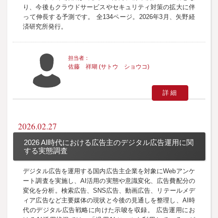
り、今後もクラウドサービスやセキュリティ対策の拡大に伴
って伸長する予測です。 全134ページ。2026年3月、矢野経
済研究所発行。
佐藤 祥瑚 (サトウ ショウコ)
詳細
2026.02.27
2026 AI時代における広告主のデジタル広告運用に関
する実態調査
デジタル広告を運用する国内広告主企業を対象にWebアンケ
ート調査を実施し、AI活用の実態や意識変化、広告費配分の
変化を分析。検索広告、SNS広告、動画広告、リテールメデ
ィア広告など主要媒体の現状と今後の見通しを整理し、AI時
代のデジタル広告戦略に向けた示唆を収録。 広告運用にお