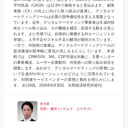
平均気温（CAGR）は12.8%で推移すると見込みます。 顧客
体験（CX）の向上に向けた取り組みが進展し、デジタルマ
ーケティングツールは企業の競争優位性を支える基盤となっ
ています。近年、デジタルマーケティング事業者は生成AI技
術をツール取り込み、その機能を補完・拡張する動きが見ら
れます。また市場では、自律的に稼働するAIエージェントが
登場し、人手不足やスキル不足の解消が期待されています。
一方で、AI技術の進展は、デジタルマーケティングツールの
提供価値や競争軸に変化の兆しをもたらしています。 本資
料では、CRM/SFA、MA、CDP市場を対象に、主要ベンダー
の事業概況、ユーザー企業動向、AI技術への取り組み状況を
調査します。あわせて、デジタルマーケティングの実務にお
いて生成AIやAIエージェントがどのように活用されている
か、AI関連サービスベンダーの実態と動向を明らかにしま
す。 全129頁。2026年6月30日、矢野経済研究所発刊。
宮村 優作 (ミヤムラ ユウサク)