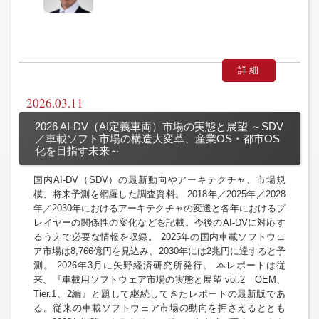
詳細
2026.03.11
2026 AI-DV（AI定義車両）市場の実態と展望 ～SDV
／車載ソフト市場の構造大変革、産業OS・都市OS
化を目指す未来～
国内AI-DV（SDV）の最新動向やアーキテクチャ、市場規
模、将来予測を網羅した調査資料。 2018年／2025年／2028
年／2030年におけるアーキテクチャの変遷と各年におけるプ
レイヤーの関係性の変化などを記載。今後のAI-DVに対応す
るうえで必要な情報を収録。 2025年の国内車載ソフトウェ
ア市場は8,766億円を見込み、2030年には2兆円に達すると予
測。 2026年3月に矢野経済研究所発行。 本レポートは従
来、『車載用ソフトウェア市場の実態と展望 vol.2 OEM、
Tier.1、2編』と題して継続してきたレポートの最新版であ
る。従来の車載ソフトウェア市場の動向を押さえるととも