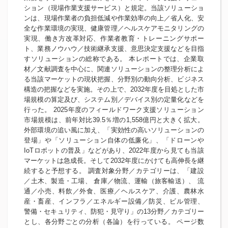
ション（現場作業支援サービス）と規定。当該ソリューショ
ンは、現場作業者の負担低減や作業効率の向上／省人化、安
全な作業環境の実現、健康管理／ヘルスケアモニタリングの
実現、働き方改革対応、作業者教育・トレーニングサポー
ト、業務ノウハウ／技術継承支援、意思決定支援などを目指
すソリューションの総称である。 本レポートでは、企業取
材／文献調査を中心に、関連ソリューションの整理分析によ
る当該マーケットの現状把握、分野別の動向分析、ビジネス
構造の把握などを実施。その上で、2032年度を目処とした市
場規模の算定及び、システム別／デバイス別の定量化などを
行った。 2025年度のフィールドワーク支援ソリューション
市場規模は、前年対比39.5％増の1,558億円と大きく拡大。
外部環境の追い風に加え、「実効性の高いソリューションの
登場」や「ソリューション自体の低廉化」、「ドローンや
IoTロボットの普及」などがあり、2022年度から見ても当該
マーケットは急成長。そして2032年度にかけても高伸長を継
続すると予想する。 調査対象分野／カテゴリーは、「建設
／土木、製造・工場、 倉庫／物流、運輸（旅客輸送）、 流
通／小売、料飲／外食、医療／ヘルスケア、介護、農林水
産・畜産、インフラ／エネルギー設備／防災、ビル管理、
警備・セキュリティ、防犯・見守り」の13分野／カテゴリー
とし、各分野ごとの分析（各論）を行っている。 ページ数