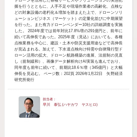
ドローンを活用した各種サービスやソリューションの実態把
握を行うとともに、人手不足や現場作業者の高齢化、点検な
どの対象設備の老朽化＆増加を踏まえた上で、ドローンソリ
ューションビジネス（マーケット）の定量化並びに中期展望
を行った。また有力ドローンベンダー10社の詳細調査を実施
した。 2024年度では前年対比17.8%増の291億円と、前年に
続いて高伸長であった。2025年度（見込）においても、各種
点検業務を中心に、建設・土木や防災支援用途などで高伸長
が見込まれる。加えて、下水道点検向け特需や自律飛行型ド
ローン活用の拡大、ドローン航路構築の進展、法規制の見直
し（規制緩和）、画像データ解析向けAI実装も進んでおり、
同年度も前年に続いて、前期比18.6％増（345億円）と大幅
伸長を見込む。 ページ数：202頁 2026年1月22日 矢野経済
研究所発行
早川 泰弘 (ハヤカワ ヤスヒロ)