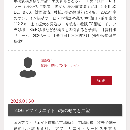
市場規模推移を推計・予測するとともに、主要・注目プレイ
ヤー（決済代行業者、後払い決済事業者）の動向をBtoC
EC、BtoB、対面決済、後払い等の領域別に分析。 2025年度
のオンライン決済サービス市場は45兆8,788億円（前年度比
112.2％）まで拡大を見込み、今後も非物販EC領域、インフ
ラ領域、BtoB領域などが成長を牽引すると予測。 【資料ボ
リューム】202ページ 【発刊日】2026年2月（矢野経済研究
所発行）
都築 励 (ツヅキ レイ)
詳細
2026.01.30
2026 アフィリエイト市場の動向と展望
国内アフィリエイト市場の市場動向、市場規模、将来予測を
網羅した調査資料。 アフィリエイトサービス事業者