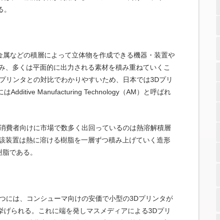
る。
や金属などの積層によって立体物を作成できる機器・装置や
み込み、多くは平面的に出力される素材を積み重ねていくこ
プリンタとの対比でわかりやすいため、日本では3Dプリ
ve Manufacturing Technology（AM）と呼ばれ
般消費者向けに市場で数多く出回っているのは熱溶解積層
当該装置は熱に溶ける樹脂を一層ずつ積み上げていく造形
樹脂である。
つには、コンシューマ向けの安価で小型の3Dプリンタが
挙げられる。これに端を発しマスメディアによる3Dプリ