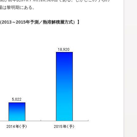
場は黎明期にある。
2013～2015年予測／熱溶解積層方式）
】