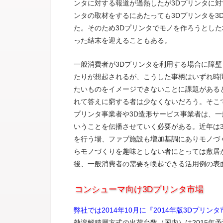
ンタに対する報道が過熱したが3Dプリンタに対
ンタの取材をするにあたっても3Dプリンタを3
た。そのため3Dプリンタでモノを作ろうとし
った結末を迎えることもある。
一般消費者が3Dプリンタを利用する場合に障壁
たりが想起されるが、こうした事柄はいずれ時
たいものをイメージできないことに課題がある
れて答えに窮する者は少なくないだろう。そこ
プリンタ事業者や3D造形サービス事業者は、一
いうことを伝播させていく必要がある。近年は
を行う場、ファブ施設も増加基調にありモノづ
らモノづくりを趣味としない者にとっては敷居
後、一般消費者の需要を喚起できる活用例の表
コンシューマ向け3Dプリンタ市場
弊社では2014年10月に『2014年版3Dプリ
熱溶解積層方式の出荷台数（国内）は2015年予測