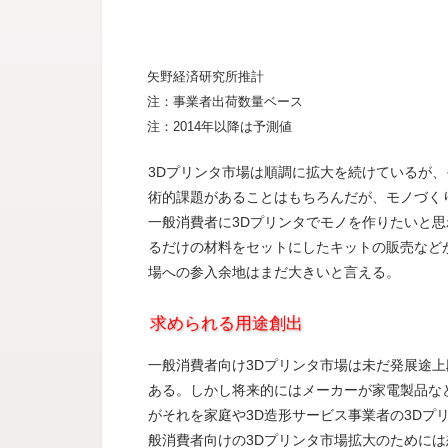
矢野経済研究所推計
注：事業者出荷数量ベース
注：2014年以降は予測値
3Dプリンタ市場は順調に拡大を続けているが、
術的課題があることはもちろんだが、モノづく
一般消費者に3Dプリンタでモノを作りたいと思
るだけの材料をセットにしたキットの販売など
場への参入余地はまだ大きいと言える。
求められる用途創出
一般消費者向け3Dプリンタ市場は未だ発展途
ある。しかし将来的にはメーカーが家電製品な
がそれを家庭や3D造形サービス事業者の3Dプ
般消費者向けの3Dプリンタ市場拡大のために