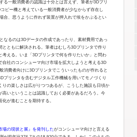
する一般消費者の認識は十分とは言えず、筆者が3Dプリ
Dコピー機と考えている一般消費者が少なからず存在し
た場合、思うように作れず装置が押入れで埃をかぶるとい
となるのは3Dデータの作成であったり、素材費用であっ
間とともに解決される。筆者はむしろ3Dプリンタで作り
と考える。いま「3Dプリンタで何を作りたいか」と問わ
で自社のコンシューマ向け市場を拡大しようと考える3D
般消費者向けに3Dプリンタでこういったものが作れると
3Dプリンタを含むデジタル工作機械を用いてモノづくり
くりの楽しさは広がりつつあるが、こうした施設も日頃か
が高いということは認識しておく必要があるだろう。今
面化が進むことを期待する。
ンタ市場の現状と展』を発刊した
がコンシューマ向けと言える
が前年比376.7％の18,920台である。しかしこのうちの