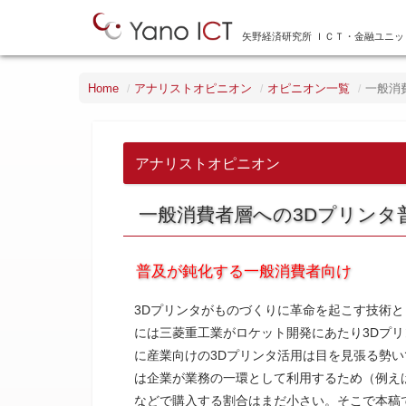
矢野経済研究所 ＩＣＴ・金融ユニッ
Home
アナリストオピニオン
オピニオン一覧
一般消
アナリストオピニオン
一般消費者層への3Dプリンタ
普及が鈍化する一般消費者向け
3Dプリンタがものづくりに革命を起こす技術と
には三菱重工業がロケット開発にあたり3Dプ
に産業向けの3Dプリンタ活用は目を見張る勢い
は企業が業務の一環として利用するため（例え
などで購入する割合はまだ小さい。そこで本稿