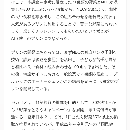
そこで、本調査を参考に選定した21種類の野菜とNECが収
集した50万以上のレシピ情報から、NECのAIにより、相性
の良い食材を導き出し、この組み合わせを老若男女問わず
人気があるプリンに利用することで、苦手な野菜にもおい
しく、楽しくチャレンジしてもらいたいという考えが
AI（愛）のプリンにつながった。
プリンの開発にあたっては、まずNECの独自リンク予測AI
技術（詳細は後述を参照）を活用し、子どもが苦手な野菜
と相性の良い食材の組み合わせを100通り導き出した。そ
の後、特設サイトにおける一般投票で25種類を選出し、プ
ルシックのオーナーシェフがこの結果を参考に、6種類のプ
リンを開発している。
※カゴメは、野菜摂取の推進を目的として、2020年1月か
ら「野菜をとろうキャンペーン」を展開。厚生労働省が推
進する「健康日本 21」では、1日当たり野菜350g以上の摂
取が推奨されているが、平成22年～令和元年の「国民健