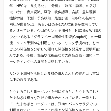
年、NECは「見える化」「分析」「制御・誘導」の各領
域、特に、音声認識、画像・映像認識、言語・意味理解、
機械学習、予測・予兆検知、最適計画・制御等の技術で、
同社が世界No.1、あるいはOnly1のAI技術を多数有してい
ると述べている。今回のリンク予測AIも、NEC the WISEの
ひとつである「グラフベース関係性学習(GraphAI)」の一機
能、リンク予測AIを利用している。リンク予測AIは、もの
ごとの関係性を分析して隠れた関係性を発見する説明可能
AIである。今後、食品や化粧品などの商品企画・開発・マ
ーケティングへの展開を目指している。
リンク予測AIを活用した食材の組み合わせの導き出し方は
以下の通りである。
とうもろこしとヨーグルトを例にすると、とうもろこしと
たまねぎは様々な料理で組み合わされている。一例とし
て、たまねぎとヨーグルトは、鶏肉のパスタサラダで共に
利用されている。このような様々な関係性をもとに、リン