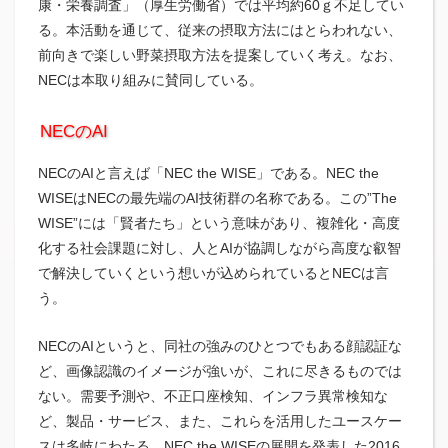
康・栄養調査」（厚生労働省）では平均約60ｇ不足してい
る。本活動を通じて、従来の摂取方法にはとらわれない、
前向きで楽しい野菜摂取方法を提案していく考え。なお、
NECは本取り組みに賛同している。
NECのAI
NECのAIと言えば「NEC the WISE」である。NEC the
WISEはNECの最先端のAI技術群の名称である。この”The
WISE”には「賢者たち」という意味があり、複雑化・高度
化する社会課題に対し、人とAIが協調しながら高度な叡智
で解決していくという想いが込められているとNECは言
う。
NECのAIというと、同社の強みのひとつでもある顔認証な
ど、画像認識のイメージが強いが、これに尽きるものでは
ない。需要予測や、不正口座検知、インフラ異常検知な
ど、製品・サービス、また、これらを活用したユースケー
スは多岐にわたる。NEC the WISEの展開を発表した2016