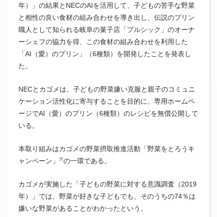
年）」の結果とNECのAIを活用して、子どもの苦手な野菜
と相性の良い食材の組み合わせを導き出し、伝説のプリン
職人として知られる岐阜の菓子店「プルシック」のオーナ
ーシェフの協力を得、この食材の組み合わせを利用した
「AI（愛）のプリン」（6種類）を開発したことを発表し
た。
NECとカゴメは、子どもの野菜嫌い克服と親子のコミュニ
ケーション活性化に寄与することを目的に、専用ホームペ
ージでAI（愛）のプリン（6種類）のレシピを無償公開して
いる。
本取り組みはカゴメの野菜摂取推進活動「野菜をとろうキ
※
ャンペーン」
の一環である。
カゴメが実施した「子どもの野菜に対する意識調査（2019
年）」では、野菜が好きな子どもでも、そのうちの74％は
嫌いな野菜があることがわかったという。