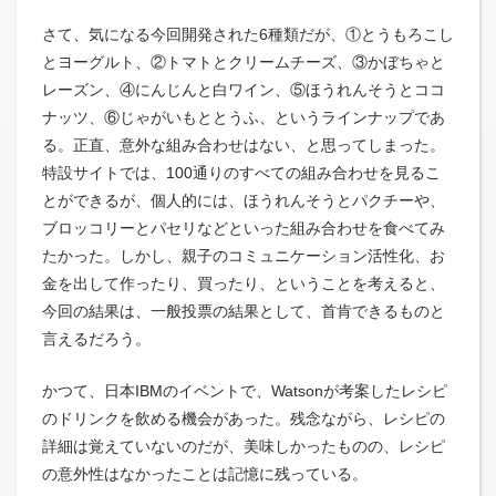
さて、気になる今回開発された6種類だが、①とうもろこし
とヨーグルト、②トマトとクリームチーズ、③かぼちゃと
レーズン、④にんじんと白ワイン、⑤ほうれんそうとココ
ナッツ、⑥じゃがいもととうふ、というラインナップであ
る。正直、意外な組み合わせはない、と思ってしまった。
特設サイトでは、100通りのすべての組み合わせを見るこ
とができるが、個人的には、ほうれんそうとパクチーや、
ブロッコリーとパセリなどといった組み合わせを食べてみ
たかった。しかし、親子のコミュニケーション活性化、お
金を出して作ったり、買ったり、ということを考えると、
今回の結果は、一般投票の結果として、首肯できるものと
言えるだろう。
かつて、日本IBMのイベントで、Watsonが考案したレシピ
のドリンクを飲める機会があった。残念ながら、レシピの
詳細は覚えていないのだが、美味しかったものの、レシピ
の意外性はなかったことは記憶に残っている。