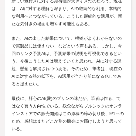
新しい気付きに対する期待値が大きすぎたのだろう。現在
は、AIに対する理解も深まり、AIの継続的な利用、本格的
な利用へとつながっている。こうした継続的な活用が、新
たな気付きの場面を増やす可能性もある。
また、AIの出した結果について、根拠がよくわからないの
で実製品には使えない、などという声もある。しかし、今
回のリンク予測AIは、予測結果の説明を可視化できるとい
う。今後こうしたAIは増えていくと思われ、AIに対する課
題、懸念も解消されつつある。そのため、筆者は、現在の
AIに対する熱の低下を、AI活用が当たり前になる兆しであ
ると捉えたい。
最後に、肝心のAI(愛)のプリンの味だが、筆者は作る、で
はなく買う方向性でいる。残念ながらプルシックのオンラ
インストアでの販売開始はこの原稿の締め切り後、9/1～の
ため、感想はまたどこか別の機会にお届けしようと思って
いる。