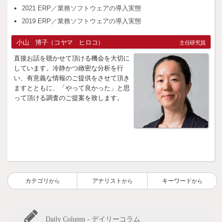
2021 ERP／業務ソフトウェアの導入実態
2019 ERP／業務ソフトウェアの導入実態
小山 博子（コヤマ ヒロコ）
主任研究員
直接お話を聴かせて頂ける機会を大切に
しています。冷静かつ緻密な分析を行
い、有意義な情報のご提供をさせて頂き
ますとともに、「やって良かった」と思
って頂ける調査のご提案を致します。
カテゴリ
アナリスト
キーワード
から
から
から
Daily Column - デイリーコラム