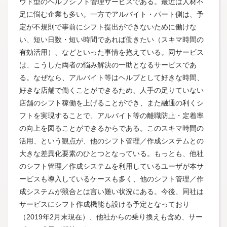
ウド型のヘルプシフト管理サービスである。最近は人材不
足に悩む企業も多い。一方でアルバイト・パート側は、予
定が不規則で事前にシフト提出ができないために働けな
い、短い日数・短い時間であれば働きたい（スキマ時間の
有効活用）、などといった事情を抱えている。同サービス
は、こうした両者の悩み解決の一助となるサービスであ
る。なぜなら、アルバイト等はヘルプとして好きな時間、
好きな店舗で働くことができるため、人手の足りていない
店舗のシフト稼働を上げることができ、また融通の利くシ
フトを実現することで、アルバイト等の離職防止・定着率
の向上を図ることができるからである。このスキマ時間の
活用、という観点が、他のシフト管理／作成システムとの
大きな差異化要素のひとつとなっている。もっとも、他社
のシフト管理／作成システムを利用しているユーザが本サ
ービスも導入しているケースも多く、他のシフト管理／作
成システムが競合とは言い難い状況にある。今後、同社は
サービスにシフト作成機能も設ける予定となっており
（2019年2月末現在）、他社からの乗り換えも含め、サー