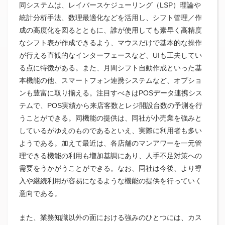
同システムは、レイバースケジューリング（LSP）理論や
統計分析手法、数理最適化などを活用し、シフト管理／作
成の高度化を図るとともに、誰が使用しても素早く高精度
なシフト表が作成できるよう、マウスだけで基本的な操作
が行える直観的なインターフェースなど、UIも工夫してい
る点に特徴がある。また、月間シフト自動作成といった基
本機能の他、スマートフォン連携システムなど、オプショ
ンも豊富に取り揃える。注目すべきはPOSデータ連携シス
テムで、POS実績から来店客数とレジ開設台数の予測を行
うことができる。同機能の提供は、同社が小売業を強みと
しているがゆえのものであるといえ、実際に利用者も多い
ようである。加えて最近は、各店舗のマンアワーを一元管
理できる機能の利用も増加基調にあり、人手不足対策への
需要をうかがうことができる。なお、同社は今後、より導
入や継続利用が容易になるような機能の提供を行っていく
意向である。
また、業務知識以外の面における強みのひとつには、カス