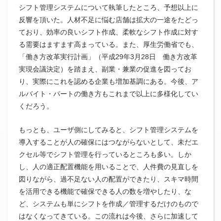
シフト管理システムについて執筆したところ、予想以上に
反響を頂いた。人材不足に悩む店舗は拡大の一途をたどっ
ており、効率の良いシフト作成、柔軟なシフト作成に対す
る需要はますます高まっている。また、厚生労働省でも、
「働き方改革実行計画」（平成29年3月28日 働き方改革
実現会議決定）を踏まえ、副業・兼業の促進を図ってお
り、実際にこれを認める企業も増加基調にある。今後、ア
ルバイト・パートの働き方もこれまで以上に多様化してい
くだろう。
もっとも、ユーザ側にしてみると、シフト管理システムを
導入することが人の確保にはつながらないとして、未だエ
クセル等でシフト管理を行っているところも多い。しか
し、人の適正配置機能を用いることで、人件費の見直しを
図りながら、過不足ない人の配置ができたり、スキマ時間
を活用できる機能で確保できる人の数を増やしたり、な
ど、システムも単にシフトを作成／管理するだけのもので
はなくなってきている。この流れは今後、さらに加速して