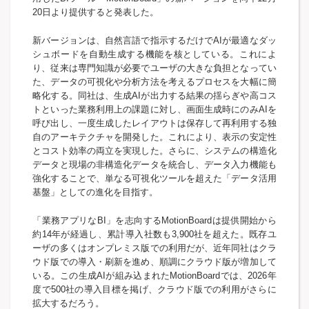
20日より提供すると発表した。
新バージョンは、自然言語で指示するだけでAIが最適なダッ
シュボードを自動生成する機能を核としている。これによ
り、従来は専門知識が必要でユーザの大きな負担となってい
た、データの可視化や分析方法を考えるプロセスを大幅に簡
略化する。同社は、生成AIが出力する結果の揺らぎや高コス
トといった業務利用上の課題に対し、画面生成時にのみAIを
呼び出し、一度生成したレイアウトは保存して再利用する独
自のアーキテクチャを開発した。これにより、表示の安定性
とコスト効率の両立を実現した。さらに、システムの構造化
データと現場の非構造化データを統合し、データ入力機能も
強化することで、単なる可視化ツールを超えた「データ活用
基盤」としての進化を目指す。
「業務アプリなBI」を志向するMotionBoardは提供開始から
約14年が経過し、累計導入社数も3,900社を超えた。既存ユ
ーザの多くはオンプレミス版での利用だが、近年同社はクラ
ウド版での導入・刷新を進め、順調にクラウド版が増加して
いる。この生成AIが組み込まれたMotionBoardでは、2026年
度で500社の導入目標を掲げ、クラウド版での利用がさらに
拡大するだろう。