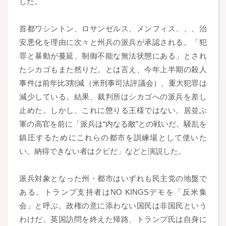
した。
首都ワシントン、ロサンゼルス、メンフィス、、、治
安悪化を理由に次々と州兵の派兵が承認される。「犯
罪と暴動が蔓延、制御不能な無法状態にある」とされ
たシカゴもまた然りだ。とは言え、今年上半期の殺人
事件は前年比3割減（米刑事司法評議会）、重大犯罪は
減少している。結果、裁判所はシカゴへの派兵を差し
止めた。しかし、これに懲りる王様ではない。居並ぶ
軍の高官を前に「派兵は“内なる敵”との戦いだ。騒乱を
鎮圧するためにこれらの都市を訓練場として使いた
い。納得できない者はクビだ」などと演説した。
派兵対象となった州・都市はいずれも民主党の地盤で
ある。トランプ支持者はNO KINGSデモを「反米集
会」と呼ぶ。政権の意に添わない国民は非国民という
わけだ。英国訪問を終えた帰路、トランプ氏は自身に