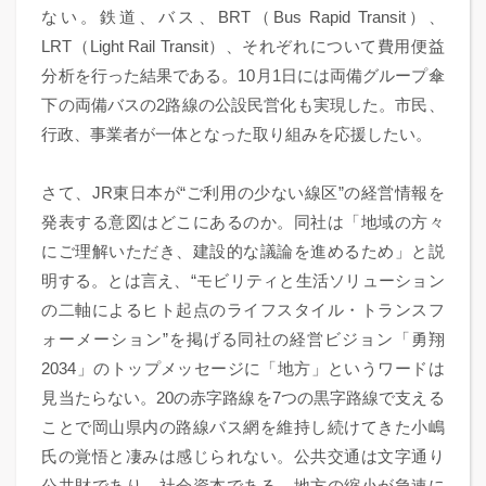
ない。鉄道、バス、BRT（Bus Rapid Transit）、
LRT（Light Rail Transit）、それぞれについて費用便益
分析を行った結果である。10月1日には両備グループ傘
下の両備バスの2路線の公設民営化も実現した。市民、
行政、事業者が一体となった取り組みを応援したい。
さて、JR東日本が“ご利用の少ない線区”の経営情報を
発表する意図はどこにあるのか。同社は「地域の方々
にご理解いただき、建設的な議論を進めるため」と説
明する。とは言え、“モビリティと生活ソリューション
の二軸によるヒト起点のライフスタイル・トランスフ
ォーメーション”を掲げる同社の経営ビジョン「勇翔
2034」のトップメッセージに「地方」というワードは
見当たらない。20の赤字路線を7つの黒字路線で支える
ことで岡山県内の路線バス網を維持し続けてきた小嶋
氏の覚悟と凄みは感じられない。公共交通は文字通り
公共財であり、社会資本である。地方の縮小が急速に