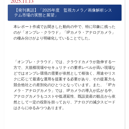
2025.11.13
【発刊裏話】「2025年度 監視カメラ／画像解析シス
テム市場の実態と展望」
本レポート作成でお聞きした動向の中で、特に印象に残った
のが「オンプレ・クラウド」「IPカメラ・アナログカメラ」
の棲み分けがより明確化していることでした。
「オンプレ・クラウド」では、クラウドカメラが急伸する一
方で、大規模現場やセキュリティの要求レベルが高い現場な
どではオンプレ環境の需要が依然として根強く、用途やリス
クに応じて最適な運用を提案する必要があり、その提案力も
競合他社との差別化のひとつとなっています。また、「IPカ
メラ・アナログカメラ」では、IPカメラの導入が広がる中、
アナログカメラもコストや低遅延性、既設資産の観点から依
然として一定の役割を担っており、アナログの減少スピード
はさらにゆるみつつあります。