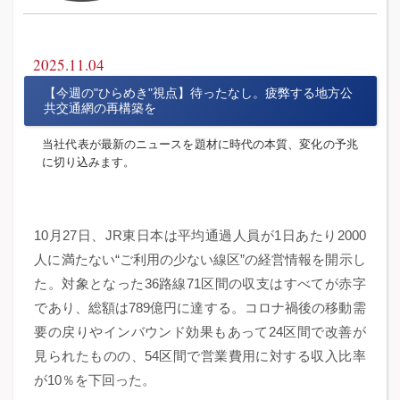
2025.11.04
【今週の"ひらめき"視点】待ったなし。疲弊する地方公
共交通網の再構築を
当社代表が最新のニュースを題材に時代の本質、変化の予兆
に切り込みます。
10月27日、JR東日本は平均通過人員が1日あたり2000
人に満たない“ご利用の少ない線区”の経営情報を開示し
た。対象となった36路線71区間の収支はすべてが赤字
であり、総額は789億円に達する。コロナ禍後の移動需
要の戻りやインバウンド効果もあって24区間で改善が
見られたものの、54区間で営業費用に対する収入比率
が10％を下回った。