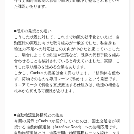
伴う労働時間規制の影響で輸送力の低下が懸念されるといっ
た課題があります。
■従来の発想との違い
こうした状況に対して、これまで物流の効率化といえば、自
動運転の実現に向けた取り組みが一般的でした。私自身も、
輸送力不足への対応はこの方向が中心だと思っていました
し、場合によっては鉄道や空路など、既存の代替手段を組み
合わせることも検討されていると考えていました。実際、こ
うした取り組みを進める企業もあります。
しかし、Cuebusの提案は全く異なります。「移動体を使わ
ず、荷物そのものを専用レーンで動かす」という発想です。
リニアモータで貨物を直接搬送する仕組みは、物流の概念を
根本から変える可能性があります。
■自動物流道路構想との接点
今回の展示でCuebusが紹介していたのは、国土交通省が構
想する 自動物流道路（Autoflow Road） への技術応用です。
自動物流道路とは、道路空間に物流専用レーンを設け、クリ