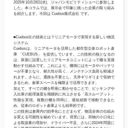
2025年10月29日(水)、ジャパンモビリティショーに参加しま
した。本コラムでは、展示会で印象に残った企業の取り組み
を紹介します。今回は Cuebus株式会社 です。
■Cuebus社の技術とは？リニアモータで実現する新しい物流
システム
Cuebusは、リニアモータを活用した都市型立体ロボット倉
庫 「CUEBUS」 を提供しています。この技術の核となるの
は、床面に設置したリニアモータユニットによって棚を直接
動かす仕組みです。これにより、棚側にはモータやバッテリ
ーが不要となり、耐久性が高く、メンテナンス負荷も軽減さ
れます。さらに、通路を不要とし、天井ギリギリまで収納で
きるため、倉庫スペースを極限まで活用できます。
加えて、すべての棚を即座に動かせることで、ピッキングや
入出庫の処理速度を飛躍的に向上させる「高スループット」
性能を実現。複数の棚を同時に、最短経路で移動できるた
め、従来のロボット倉庫よりも効率的です。
この技術は倉庫内の効率化にとどまらず、物流全体の仕組み
を変える可能性を秘めています。背景には、荷物の小口化に
よる取扱量の増加や、ドライバー不足、さらに2024年問題に