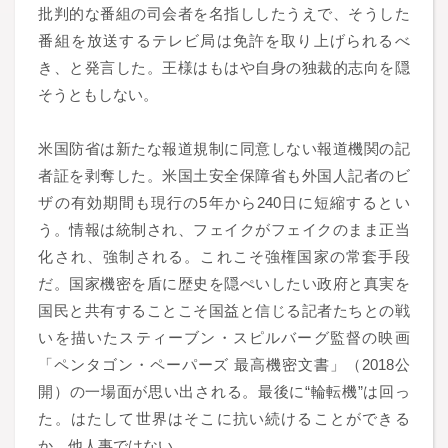
批判的な番組の司会者を名指ししたうえで、そうした
番組を放送するテレビ局は免許を取り上げられるべ
き、と発言した。王様はもはや自身の独裁的志向を隠
そうともしない。
米国防省は新たな報道規制に同意しない報道機関の記
者証を剥奪した。米国土安全保障省も外国人記者のビ
ザの有効期間も現行の5年から240日に短縮するとい
う。情報は統制され、フェイクがフェイクのまま正当
化され、強制される。これこそ強権国家の常套手段
だ。国家機密を盾に歴史を隠ぺいしたい政府と真実を
国民と共有することこそ国益と信じる記者たちとの戦
いを描いたスティーブン・スピルバーグ監督の映画
「ペンタゴン・ペーパーズ 最高機密文書」（2018公
開）の一場面が思い出される。最後に“輪転機”は回っ
た。はたして世界はそこに抗い続けることができる
か、他人事ではない。