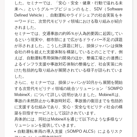
した。セミナーでは、「安心・安全・健康・行動で溢れる未
来へ」というグループビジョンのもと、SDV（Software
Defined Vehicle）、自動運転やライドシェアの社会実装をキ
ーワードに、次世代モビリティ領域における取り組みが紹介
されました。
セミナーでは、交通事故の約95％が人為的要因に起因してい
るという現実や、都市部にまで広がるドライバー不足の課題
が示されました。こうした課題に対し、損保ジャパンは保険
会社の枠を超えた支援体制を構築しているとのことです。例
えば、自動運転専用保険の開発のほか、整備工場との連携に
よるインフラ支援や事故対応体制の整備など、社会実装に向
けた包括的な取り組みが展開されている様子が語られていま
した。
さらに、セミナーでは、損保ジャパンが10月から展開を開始
する次世代モビリティ領域の統合ソリューション「SOMPO
MobineX」について詳しい説明がありました。MobineXは、
事故の未然防止から事故時対応、事故後の復旧までを包括的
に支援する仕組みであり、安心・安全なモビリティ社会の構
築を目指すサービスとして設計されています。
具体的には、同社はMobineXを通じて以下のような多様なソ
リューションを提供していきます。
• 自動運転車両の導入支援（SOMPO ALCS）によるリスク