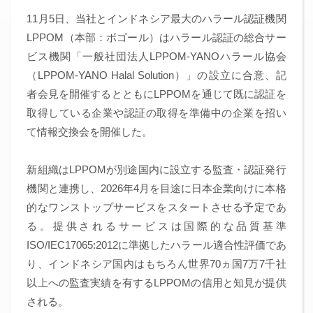
11月5日、当社とインドネシア最大のハラール認証機関
LPPOM（本部：ボゴール）はハラール認証の総合サー
ビス機関「一般社団法人LPPOM-YANOハラール協会
（LPPOM-YANO Halal Solution）」の設立に合意、記
者会見を開催するとともにLPPOMを通じて既に認証を
取得している企業や認証の取得を準備中の企業を招い
て情報交換会を開催した。
新組織はLPPOMが別途国内に設立する監査・認証発行
機関と連携し、2026年4月を目途に日本企業向けに本格
的なワンストップサービスをスタートさせる予定であ
る。提供されるサービスは国際的な品質基準
ISO/IEC17065:2012に準拠したハラール適合性評価であ
り、インドネシア国内はもちろん世界70ヵ国7万7千社
以上への監査実績を有するLPPOMの信用と知見が提供
される。