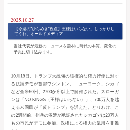
2025.10.27
【今週の"ひらめき"視点】王様はいらない。しっかりし
てくれ、オールドメディア
当社代表が最新のニュースを題材に時代の本質、変化の
予兆に切り込みます。
10月18日、トランプ大統領の強権的な権力行使に対す
る抗議デモが首都ワシントン、ニューヨーク、シカゴ
など全米50州、2700か所以上で開催された。スローガ
ンは「NO KINGS（王様はいらない）」、700万人を越
える米国民が「反トランプ」を訴えた。とりわけ、こ
の2週間前、州兵の派遣が承認されたシカゴでは20万人
もの市民がデモに参加、政権による権力の乱用を非難