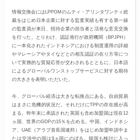
情報交換会にはLPPOMのムティ・アリンタワンティ総
裁をはじめ日本企業に対する監査実績も有する第一線
の監査員が来日、招待企業の担当者と活発な意見交換
を行った。とりわけ、認証発行が政府機関（BPJPH）
に一本化されたインドネシアにおける制度運用の詳細
やマレーシアやタイなどとの相互認証の在り方等につ
いて実務的な質疑応答が交わされるとともに、日本語
によるグローバルワンストップサービスに対する期待
の大きさを表明いただいた。
今、グローバル経済は大きな転換点にある。自由貿易
はまさに危機的状況だ。それだけにTPPの存在感が高
まる。昨年末に承認された英国も含め加盟国は現在12
ヵ国、世界のGDPの15％を占める。中国、インドネシ
ア、UAE（アラブ首長国連邦）をはじめ加盟申請中ま
たは交渉中の国は9ヵ国にのぼる。韓国も検討に入っ