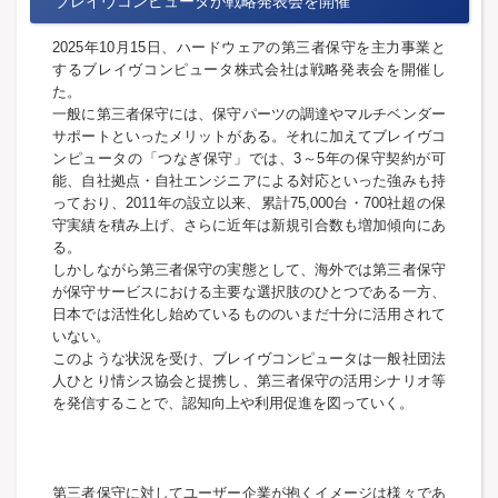
ブレイヴコンピュータが戦略発表会を開催
2025年10月15日、ハードウェアの第三者保守を主力事業と
するブレイヴコンピュータ株式会社は戦略発表会を開催し
た。
一般に第三者保守には、保守パーツの調達やマルチベンダー
サポートといったメリットがある。それに加えてブレイヴコ
ンピュータの「つなぎ保守」では、3～5年の保守契約が可
能、自社拠点・自社エンジニアによる対応といった強みも持
っており、2011年の設立以来、累計75,000台・700社超の保
守実績を積み上げ、さらに近年は新規引合数も増加傾向にあ
る。
しかしながら第三者保守の実態として、海外では第三者保守
が保守サービスにおける主要な選択肢のひとつである一方、
日本では活性化し始めているもののいまだ十分に活用されて
いない。
このような状況を受け、ブレイヴコンピュータは一般社団法
人ひとり情シス協会と提携し、第三者保守の活用シナリオ等
を発信することで、認知向上や利用促進を図っていく。
第三者保守に対してユーザー企業が抱くイメージは様々であ