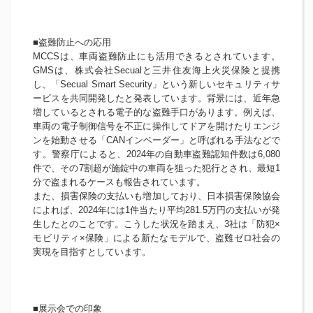
■盗難防止への応用
MCCSは、車両盗難防止にも活用できるとされています。
GMSは、株式会社Secualと三井住友海上火災保険と提携
し、「Secual Smart Security」という新しいセキュリティサ
ービスを共同開発したと発表しています。背景には、近年急
増しているとされる電子的な盗難手口があります。例えば、
車両の電子制御信号を不正に操作してドアを開けたりエンジ
ンを始動させる「CANインベーダー」と呼ばれる手法などで
す。警察庁によると、2024年の自動車盗難認知件数は6,080
件で、その7割超が施錠中の車両を狙った犯行とされ、最短1
分で盗まれるケースも報告されています。
また、損害保険の支払いも増加しており、日本損害保険協会
によれば、2024年には1件当たり平均281.5万円の支払いが発
生したとのことです。こうした状況を踏まえ、3社は「防犯×
モビリティ×保険」による新たなモデルで、盗難ゼロ社会の
実現を目指すとしています。
■展示会での印象