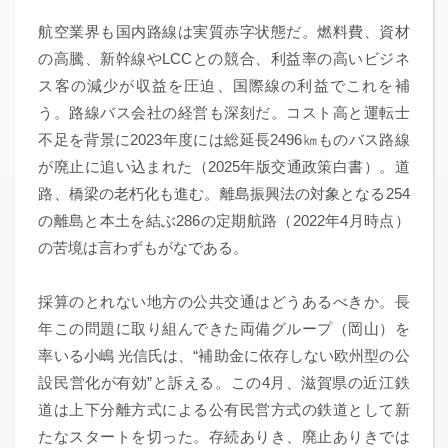
航空業界も国内路線は実質赤字状態だ。燃料費、資材
の高騰、新幹線やLCCとの競合、利益率の高いビジネ
ス客の減少が収益を圧迫、国際線の利益でこれを補
う。路線バス会社の経営も深刻だ。コスト高と運転士
不足を背景に2023年度には総延長2496㎞ものバス路線
が廃止に追い込まれた（2025年版交通政策白書）。道
路、橋梁の老朽化も進む。離島振興法の対象となる254
の離島と本土を結ぶ286の定期航路（2022年4月時点）
の苦境は言わずもがなである。
採算のとれない地方の公共交通はどうあるべきか。長
年この問題に取り組んできた両備グループ（岡山）を
率いる小嶋 光信氏は、“補助金に依存しない欧州型の公
設民営化が有効”と訴える。この4月、滋賀県の近江鉄
道は上下分離方式による公有民営方式の鉄道として新
たなスタートを切った。存続ありき、廃止ありきでは