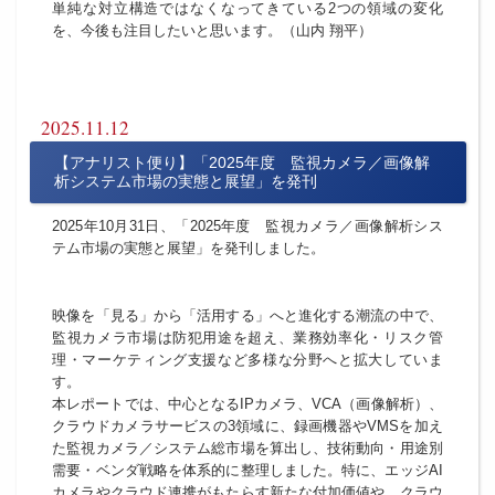
単純な対立構造ではなくなってきている2つの領域の変化
を、今後も注目したいと思います。（山内 翔平）
2025.11.12
【アナリスト便り】「2025年度 監視カメラ／画像解
析システム市場の実態と展望」を発刊
2025年10月31日、「2025年度 監視カメラ／画像解析シス
テム市場の実態と展望」を発刊しました。
映像を「見る」から「活用する」へと進化する潮流の中で、
監視カメラ市場は防犯用途を超え、業務効率化・リスク管
理・マーケティング支援など多様な分野へと拡大していま
す。
本レポートでは、中心となるIPカメラ、VCA（画像解析）、
クラウドカメラサービスの3領域に、録画機器やVMSを加え
た監視カメラ／システム総市場を算出し、技術動向・用途別
需要・ベンダ戦略を体系的に整理しました。特に、エッジAI
カメラやクラウド連携がもたらす新たな付加価値や、クラウ