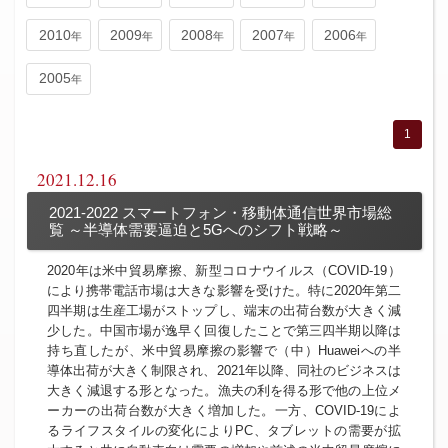
2010
2009
2008
2007
2006
2005
1
2021.12.16
2021-2022 スマートフォン・移動体通信世界市場総
覧 ～半導体需要逼迫と5Gへのシフト戦略～
2020年は米中貿易摩擦、新型コロナウイルス（COVID-19）
により携帯電話市場は大きな影響を受けた。特に2020年第二
四半期は生産工場がストップし、端末の出荷台数が大きく減
少した。中国市場が逸早く回復したことで第三四半期以降は
持ち直したが、米中貿易摩擦の影響で（中）Huaweiへの半
導体出荷が大きく制限され、2021年以降、同社のビジネスは
大きく減退する形となった。漁夫の利を得る形で他の上位メ
ーカーの出荷台数が大きく増加した。一方、COVID-19によ
るライフスタイルの変化によりPC、タブレットの需要が拡