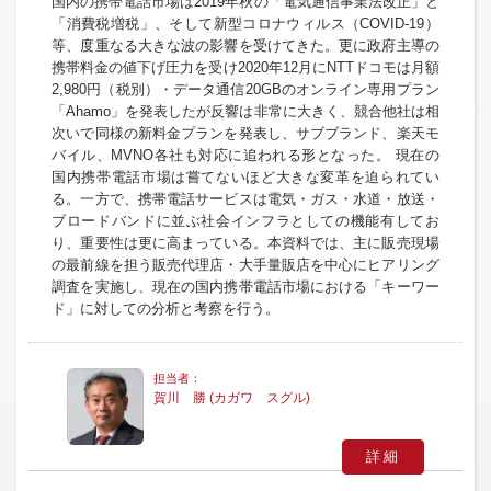
国内の携帯電話市場は2019年秋の「電気通信事業法改正」と
「消費税増税」、そして新型コロナウィルス（COVID-19）
等、度重なる大きな波の影響を受けてきた。更に政府主導の
携帯料金の値下げ圧力を受け2020年12月にNTTドコモは月額
2,980円（税別）・データ通信20GBのオンライン専用プラン
「Ahamo」を発表したが反響は非常に大きく、競合他社は相
次いで同様の新料金プランを発表し、サブブランド、楽天モ
バイル、MVNO各社も対応に追われる形となった。 現在の
国内携帯電話市場は嘗てないほど大きな変革を迫られてい
る。一方で、携帯電話サービスは電気・ガス・水道・放送・
ブロードバンドに並ぶ社会インフラとしての機能有してお
り、重要性は更に高まっている。本資料では、主に販売現場
の最前線を担う販売代理店・大手量販店を中心にヒアリング
調査を実施し、現在の国内携帯電話市場における「キーワー
ド」に対しての分析と考察を行う。
賀川 勝 (カガワ スグル)
詳細