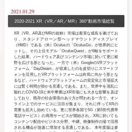
2021.01.29
2020-2021 XR（VR／AR／MR）360°動画市場総覧
XR（VR、AR及びMRの総称）市場は着実な成長を遂げてお
り、スタンドアローン型ヘッドマウントディスプレイ
（HMD）である（米）Oculusの「OculusGo」が世界的にヒ
ットし、その上位モデル「OculusQuest」が6軸をサポート
した結果、ハードウェア及びコンテンツ市場に於いて更に裾
野を広げる形となった。一方で（米）GoogleのVRプラット
フォーム「DayDream」が収束したのを皮切りにスマートフ
ォンを活用したVRプラットフォームは終焉に向かう形とな
るなど、ハードウェアプラットフォームの安定化と市場拡大
には暫く時間が掛かる見通しである。また、世界中を混乱に
陥れたCOVID-19と米中摩擦はXR市場にも大きな影響を及ぼ
しており、既存の社会環境のあり方が問われる一方で、オン
ライン上でのサービスに注目が集まり、それに伴ってXRの
需要も拡大し始めている。更に世界各国で5G（第5世代携帯
電話サービス）の商用サービスが開始され、XRに於いても
コンテンツ配信やビジネス分野、中継、映像制作の場で活用
される機会が急速に増加する見通しである。 本年度版は参