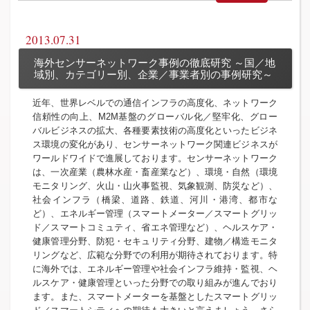
2013.07.31
海外センサーネットワーク事例の徹底研究 ～国／地
域別、カテゴリー別、企業／事業者別の事例研究～
近年、世界レベルでの通信インフラの高度化、ネットワーク
信頼性の向上、M2M基盤のグローバル化／堅牢化、グロー
バルビジネスの拡大、各種要素技術の高度化といったビジネ
ス環境の変化があり、センサーネットワーク関連ビジネスが
ワールドワイドで進展しております。センサーネットワーク
は、一次産業（農林水産・畜産業など）、環境・自然（環境
モニタリング、火山・山火事監視、気象観測、防災など）、
社会インフラ（橋梁、道路、鉄道、河川・港湾、都市な
ど）、エネルギー管理（スマートメーター／スマートグリッ
ド／スマートコミュティ、省エネ管理など）、ヘルスケア・
健康管理分野、防犯・セキュリティ分野、建物／構造モニタ
リングなど、広範な分野での利用が期待されております。特
に海外では、エネルギー管理や社会インフラ維持・監視、ヘ
ルスケア・健康管理といった分野での取り組みが進んでおり
ます。また、スマートメーターを基盤としたスマートグリッ