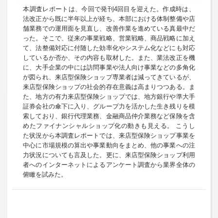
本調査レポートは、今回で発刊4回目を迎えた。作成時は、
法改正から既に半年以上が経ち、本部における体制整備や店
舗業務での運用面を見直し、改善作業を進めている真最中だ
った。そこで、従来の事業戦略、営業戦略、商品戦略に加え
て、法整備対応に付随した効率化やシステム化などにも対応
しているか否か、その内容も取材した。また、業法改正を機
に、大手企業の中には訪問事業や法人向け事業などの多角化
が図られ、来店型保険ショップ専業者は減ってきているが、
来店型保険ショップの社会的存在意義は高まりつつある。ま
た、地方の有力来店型保険ショップでは、地方銀行や準大手
証券会社の傘下に入り、グループ力を活かした生き残りを模
索しており、銀行代理業務、金融商品仲介業務など保険を含
めたファイナンシャルショップ化の動きも見える。 こうし
た状況から本調査レポートでは、来店型保険ショップ事業を
中心に市場規模の算出や事業動向をまとめ、他の事業への注
力状況についても言及した。更に、来店型保険ショップ利用
者へのインターネットによるアンケート調査から業界全体の
俯瞰を試みた。