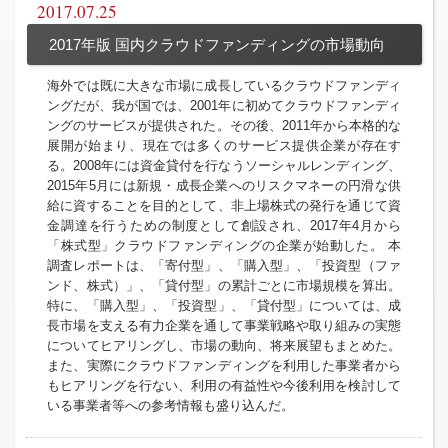
2017.07.25
2017年版 国内クラウドファンディングの市場動向
海外では既に大きな市場に成長しているクラウドファンディ
ングだが、我が国では、2001年に初めてクラウドファンディ
ングのサービスが提供された。その後、2011年から本格的な
展開が始まり、現在では多くのサービス提供企業が存在す
る。2008年には資金貸付を行なうソーシャルレンディング、
2015年5月には新規・成長企業へのリスクマネーの円滑な供
給に資することを目的として、非上場株式の発行を通じて資
金調達を行うための制度として創設され、2017年4月から
「株式型」クラウドファンディングの企業が始動した。 本
調査レポートは、「寄付型」、「購入型」、「投資型（ファ
ンド、株式）」、「貸付型」の累計ごとに市場規模を算出。
特に、「購入型」、「投資型」、「貸付型」については、成
長市場を支える有力企業を通して事業戦略や取り組みの実態
についてヒアリングし、市場の動向、将来展望もまとめた。
また、実際にクラウドファンディングを利用した事業者から
もヒアリングを行ない、利用の有益性や今後利用を検討して
いる事業者等への参考情報も盛り込んだ。