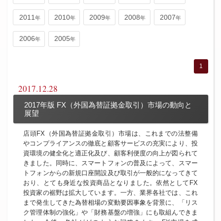
2011
2010
2009
2008
2007
2006
2005
1
2017.12.28
2017年版 FX（外国為替証拠金取引）市場の動向と
展望
店頭FX（外国為替証拠金取引）市場は、これまでの法整備
やコンプライアンスの徹底と顧客サービスの充実により、投
資環境の健全化と適正化及び、顧客利便度の向上が図られて
きました。同時に、スマートフォンの普及によって、スマー
トフォンからの新規口座開設及び取引が一般的になってきて
おり、とても身近な投資商品となりました。依然としてFX
投資家の裾野は拡大しています。一方、業界各社では、これ
まで発生してきた為替相場の変動要因事象を背景に、「リス
ク管理体制の強化」や「財務基盤の増強」にも取組んできま