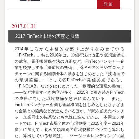
詳細
2017.01.31
2017 FinTech市場の実態と展望
2014年ころから本格的な盛り上がりをみせている
「FinTech」。特に2016年は、①銀行法の改正や仮想通貨法
の成立、電子帳簿保存法の改正など、FinTechベンチャー企
業を後押しする「法環境の整備」、②APIの公開やブロック
チェーンに関する国際団体の動きをはじめとした「技術面で
の環境整備」、そして③FinTechの発信拠点である、
「FINOLAB」などをはじめとした「物理的な環境の整備」
――など注目すべき内容が多く、2015年に引き続きFinTech
の成長に向けた環境整備が急速に進んでいる。 また、
FinTechベンチャー企業も金融機関をはじめとしたさまざま
な企業との協業などが進んでいるほか、領域を超えたベンチ
ャー企業同士の協業なども急速に進んでいる。 本調査レポ
ートでは、FinTech市場全体の市場規模（2015年度～2021年
度）に加えて、初めて領域別の市場規模についても算出し
た。算出している領域は、「ソーシャルレンディング（融