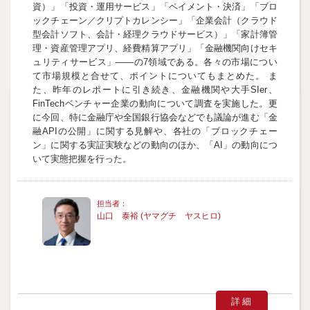
資）」「投資・運用サービス」「ペイメント・決済」「ブロ
ックチェーン／クリプトカレンシー」「企業会計（クラウド
型会計ソフト、会計・経理クラウドサービス）」「家計簿管
理・資産管理アプリ、経費精算アプリ」「金融機関向けセキ
ュリティサービス」――の7領域である。各々の市場につい
て市場規模と合せて、ポイントについてもまとめた。 ま
た、昨年のレポートに引き続き、金融機関や大手SIer、
FinTechベンチャー企業の動向について調査を実施した。更
に今回、特に金融庁や全国銀行協会などでも議論が進む「金
融APIの公開」に関する見解や、各社の「ブロックチェー
ン」に関する実証実験などの動向のほか、「AI」の動向につ
いて実態把握を行った。
山口 泰裕 (ヤマグチ ヤスヒロ)
詳細