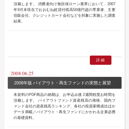
頂戴します。 消費者向け無担保ローン業界において、2007
年9月末現在でおおむね総貸付残高50億円超の専業者、主要
信販会社、クレジットカード会社などを対象に実施した調査
結果。
詳細
2008.06.25
2008年版 バイアウト・再生ファンドの実態と展望
本資料のPDF商品の納期は、お申込み後 2週間程度お時間を
頂戴します。 バイアウトファンド資産残高の推移、国内フ
ァンド会社の資産残高ランキング、各社の投資家構成比ほか
データ満載／バイアウト・再生ファンドにかかわる企業必携
の基礎資料。