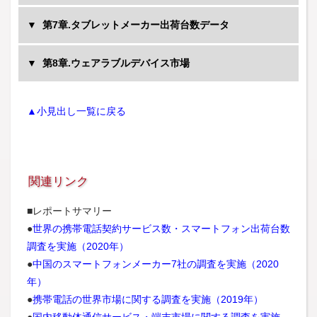
América Móvil
第7章.タブレットメーカー出荷台数データ
MTS
Telenor
第8章.ウェアラブルデバイス市場
Vimpelcom（Beeline）
Etisalat
MTN
▲小見出し一覧に戻る
Telkomcel
T-mobile
Orange
Axiata
関連リンク
製品カテゴリ別出荷台数実績/予測
タブレット地域別出荷台数実績/予測
Ooredoo
ハンドセット地域別出荷台数実績/予測
タブレットOS 別出荷台数実績/予測
Verizon
■レポートサマリー
スマートフォン地域別出荷台数実績/予測
タブレット ディスプレイサイズ別出荷台数実績/予測
AT&T
●
世界の携帯電話契約サービス数・スマートフォン出荷台数
スマートフォン 価格帯別出荷台数実績/予測
調査を実施（2020年）
TIM
スマートフォン ディスプレイサイズ別出荷台数実績/
●
中国のスマートフォンメーカー7社の調査を実施（2020
予測
年）
メイン/サブブランド別出荷台数実績/予測
●
携帯電話の世界市場に関する調査を実施（2019年）
ハンドセット 市場別 出荷台数実績/予測（スマートフ