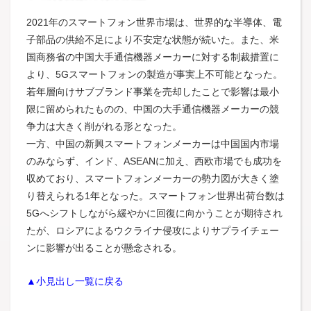
2021年のスマートフォン世界市場は、世界的な半導体、電
子部品の供給不足により不安定な状態が続いた。また、米
国商務省の中国大手通信機器メーカーに対する制裁措置に
より、5Gスマートフォンの製造が事実上不可能となった。
若年層向けサブブランド事業を売却したことで影響は最小
限に留められたものの、中国の大手通信機器メーカーの競
争力は大きく削がれる形となった。
一方、中国の新興スマートフォンメーカーは中国国内市場
のみならず、インド、ASEANに加え、西欧市場でも成功を
収めており、スマートフォンメーカーの勢力図が大きく塗
り替えられる1年となった。スマートフォン世界出荷台数は
5Gへシフトしながら緩やかに回復に向かうことが期待され
たが、ロシアによるウクライナ侵攻によりサプライチェー
ンに影響が出ることが懸念される。
▲小見出し一覧に戻る