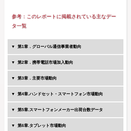
参考：このレポートに掲載されている主なデー
タ一覧
第1章．グローバル通信事業者動向
第2章．携帯電話市場加入動向
中国移動
第3章．主要市場動向
Singtel
Vodafone
第4章.ハンドセット・スマートフォン市場動向
Bhaltiairtel
RelianceGio
第5章.スマートフォンメーカー出荷台数データ
中国電信
中国聯通
第6章.タブレット市場動向
Telefonica