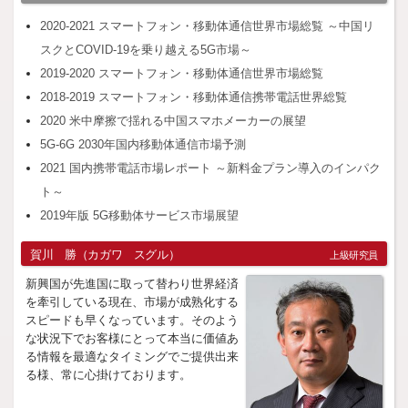
2020-2021 スマートフォン・移動体通信世界市場総覧 ～中国リ
スクとCOVID-19を乗り越える5G市場～
2019-2020 スマートフォン・移動体通信世界市場総覧
2018-2019 スマートフォン・移動体通信携帯電話世界総覧
2020 米中摩擦で揺れる中国スマホメーカーの展望
5G-6G 2030年国内移動体通信市場予測
2021 国内携帯電話市場レポート ～新料金プラン導入のインパク
ト～
2019年版 5G移動体サービス市場展望
賀川 勝（カガワ スグル）
上級研究員
新興国が先進国に取って替わり世界経済
を牽引している現在、市場が成熟化する
スピードも早くなっています。そのよう
な状況下でお客様にとって本当に価値あ
る情報を最適なタイミングでご提供出来
る様、常に心掛けております。