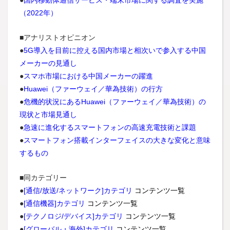
●
国内移動体通信サービス・端末市場に関する調査を実施
ォンのみ除く）
（2022年）
スマートフォン 市場別 出荷台数実績/予測
■アナリストオピニオン
5Gスマートフォン 市場別 出荷台数実績/予測
●
5G導入を目前に控える国内市場と相次いで参入する中国
メーカーの見通し
●
スマホ市場における中国メーカーの躍進
●
Huawei（ファーウェイ／華為技術）の行方
●
危機的状況にあるHuawei（ファーウェイ／華為技術）の
現状と市場見通し
●
急速に進化するスマートフォンの高速充電技術と課題
●
スマートフォン搭載インターフェイスの大きな変化と意味
するもの
■同カテゴリー
●
[通信/放送/ネットワーク]カテゴリ
コンテンツ一覧
●
[通信機器]カテゴリ
コンテンツ一覧
●
[テクノロジ/デバイス]カテゴリ
コンテンツ一覧
●
[グローバル・海外]カテゴリ
コンテンツ一覧