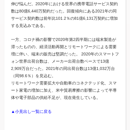
伸び悩んだ。2020年における世界の携帯電話サービス契約
数は80億6,440万契約だった。回復傾向にある2021年の同
サービス契約数は前年比101.2％の81億6,131万契約に増加
する見込みである。
一方、コロナ禍の影響で2020年第2四半期には端末製造が
滞ったものの、経済活動再開とリモートワークによる需要
増に伴い、端末の販売は堅調だった。 2020年のスマートフ
ォン世界出荷台数は、メーカー出荷台数ベースで13億
2,909万台だった。2021年の同出荷台数は13億1,032万台
（同98.6％）を見込む。
リモートワーク需要拡大や自動車のコネクテッド化、スマ
ート家電の増加に加え、米中貿易摩擦の影響によって半導
体や電子部品の供給不足が、現在発生している。
▲小見出し一覧に戻る