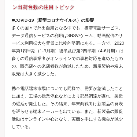
ン出荷台数の注目トピック
■COVID-19（新型コロナウイルス）の影響
多くの国々で外出自粛となる中でも、携帯電話サービス、
データ通信サービスの利用はSNSやゲーム、動画配信のサ
ービス利用拡大を背景に比較的堅調にある。一方で、2020
年第1四半期（1-3月期）後半及び第2四半期（4-6月期）は
多くの通信事業者がオンラインでの事務対応を進めたもの
の、販売店への来店者数が急減したため、新規契約や端末
販売は大きく減少した。
携帯電話端末市場についても同様で、需要が急減したこと
に加え、工場の操業停止などにより部品調達が遅れ、製造
の遅延が発生した。その結果、年末商戦向け新製品の発表
を遅らせる端末メーカーも出ている。また、新製品の販促
活動はオンライン中心となり、実機を手にする機会が減少
している。