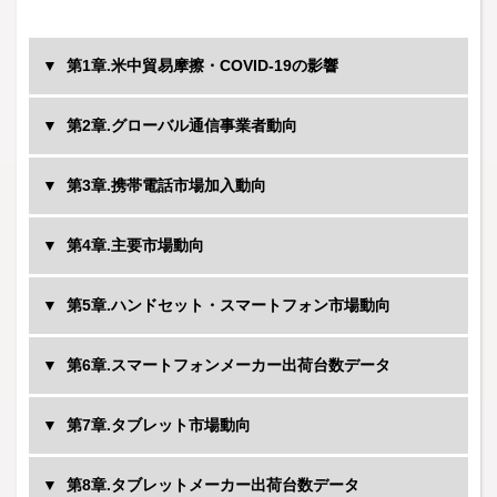
第1章.米中貿易摩擦・COVID-19の影響
第2章.グローバル通信事業者動向
第3章.携帯電話市場加入動向
中国移動
第4章.主要市場動向
Singtel
Vodafone
第5章.ハンドセット・スマートフォン市場動向
Bhaltiairtel
RelianceGio
第6章.スマートフォンメーカー出荷台数データ
中国電信
中国聯通
第7章.タブレット市場動向
Telefonica
America Movil
第8章.タブレットメーカー出荷台数データ
MTS