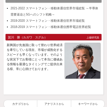
2021-2022 スマートフォン・移動体通信世界市場総覧 ～半導体
需要逼迫と5Gへのシフト戦略～
2019-2020 スマートフォン・移動体通信世界市場総覧
2018-2019 スマートフォン・移動体通信携帯電話世界総覧
賀川 勝（カガワ スグル）
上級研究員
新興国が先進国に取って替わり世界経済
を牽引している現在、市場が成熟化する
スピードも早くなっています。そのよう
な状況下でお客様にとって本当に価値あ
る情報を最適なタイミングでご提供出来
る様、常に心掛けております。
カテゴリ
アナリスト
キーワード
から
から
から