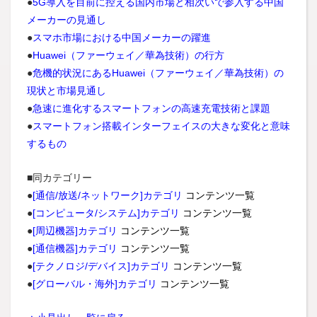
●
5G導入を目前に控える国内市場と相次いで参入する中国
メーカーの見通し
●
スマホ市場における中国メーカーの躍進
●
Huawei（ファーウェイ／華為技術）の行方
●
危機的状況にあるHuawei（ファーウェイ／華為技術）の
現状と市場見通し
●
急速に進化するスマートフォンの高速充電技術と課題
●
スマートフォン搭載インターフェイスの大きな変化と意味
するもの
■同カテゴリー
●
[通信/放送/ネットワーク]カテゴリ
コンテンツ一覧
●
[コンピュータ/システム]カテゴリ
コンテンツ一覧
●
[周辺機器]カテゴリ
コンテンツ一覧
●
[通信機器]カテゴリ
コンテンツ一覧
●
[テクノロジ/デバイス]カテゴリ
コンテンツ一覧
●
[グローバル・海外]カテゴリ
コンテンツ一覧