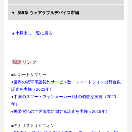
Vimpelcom（Beeline）
第9章.ウェアラブルデバイス市場
Telenor
Etisalat
MTN
▲小見出し一覧に戻る
Telkomcel
T-mobile
Orange
AT&T
製品カテゴリ別出荷台数実績/予測
関連リンク
Axiata
ハンドセット地域別出荷台数実績/予測
Verizon
■レポートサマリー
スマートフォン地域別出荷台数実績/予測
Ooredoo
●
世界の携帯電話契約サービス数・スマートフォン出荷台数
スマートフォン 価格帯別出荷台数実績/予測
調査を実施（2021年）
TIM
スマートフォン ディスプレイサイズ別出荷台数実績/予測
●
中国のスマートフォンメーカー7社の調査を実施（2020
メイン/サブブランド別出荷台数実績/予測
年）
ハンドセット 市場別 出荷台数実績/予測（スマートフォン
●
携帯電話の世界市場に関する調査を実施（2019年）
のみ除く）
スマートフォン 市場別 出荷台数実績/予測
■アナリストオピニオン
5Gスマートフォン 市場別 出荷台数実績/予測