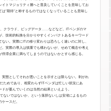
レイトマジョリティ層へと普及していくことを意味してお
は“期待”と称するものではなくなっていることも意味し
S、クラウド、ビッグデータ……などなど。ITベンダのマ
が、技術的転換を分かりやすくインパクトあるキーワード
てない。実際にITの移り変わりは恐ろしく速いのに対し、
だ。実際の導入は慎重でも構わないが、せめて概念や考え
が停滞企業に満ちてしまうのではないかとすら感じる。
、実態としてそれが悪いことを示すとは限らない。剥がれ
だためであり、相変わらずITベンダは忙しい状況にあ
ードが萎んでいくのは当然の結果といえよう。
きてないではないか、という落胆ないしは安堵によるもの
のケースだ。