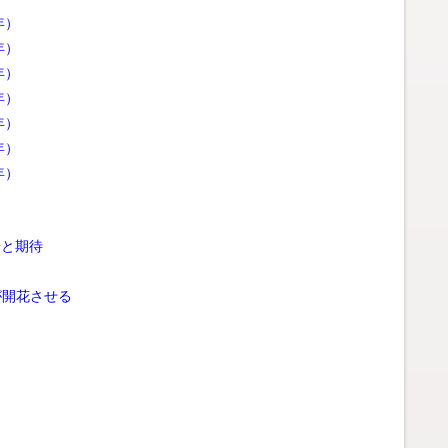
年）
年）
年）
年）
年）
年）
年）
安と期待
が開花させる