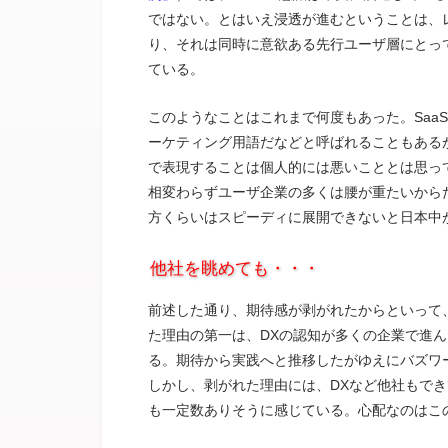
ではない。とはいえ浸透が進むということは、
り、それは同時に意欲ある先行ユーザ層にとって
ている。
このようなことはこれまで何度もあった。Saa
ーケティング用語だなどと呼ばれることもある
で表現することは個人的には悪いこととは思っ
相変わらずユーザ企業の多くは腰が重たいから
方くらいはスピーディに展開できないと日本中
他社を眺めても・・・
前述した通り、期待感が剥がれたからといって
た理由の第一は、DXの認知が多くの企業で進ん
る。期待から実践へと推移したがゆえにバズワ
しかし、剥がれた理由には、DXなど他社もで
も一定数ありそうに感じている。心配なのはこ