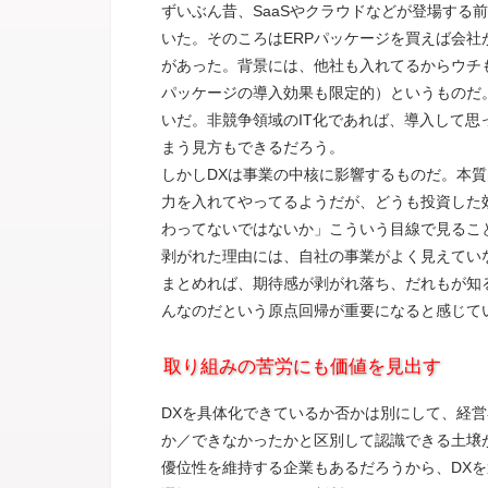
ずいぶん昔、SaaSやクラウドなどが登場する前
いた。そのころはERPパッケージを買えば会
があった。背景には、他社も入れてるからウチ
パッケージの導入効果も限定的）というものだ
いだ。非競争領域のIT化であれば、導入して
まう見方もできるだろう。
しかしDXは事業の中核に影響するものだ。本
力を入れてやってるようだが、どうも投資した
わってないではないか」こういう目線で見るこ
剥がれた理由には、自社の事業がよく見えてい
まとめれば、期待感が剥がれ落ち、だれもが知
んなのだという原点回帰が重要になると感じて
取り組みの苦労にも価値を見出す
DXを具体化できているか否かは別にして、経営
か／できなかったかと区別して認識できる土壌
優位性を維持する企業もあるだろうから、DXを