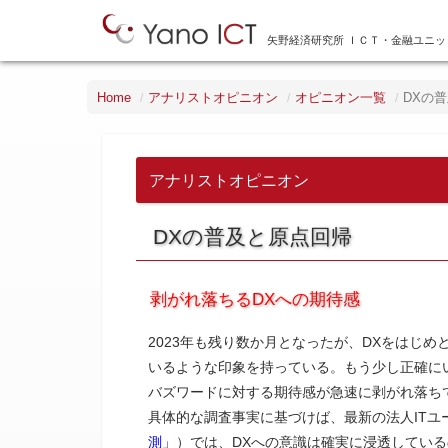
矢野経済研究所 ＩＣＴ・金融ユニッ
Home
アナリストオピニオン
オピニオン一覧
DXの
アナリストオピニオン
DXの普及と原点回帰
剥がれ落ちるDXへの期待感
2023年も残り数か月となったが、DXをはじめ
いるような印象を持っている。もう少し正確にい
バズワードに対する期待感が急速に剥がれ落ち
具体的な調査事実に基づけば、最新の法人ITユ
測」
）では、DXへの意識は確実に浸透してい