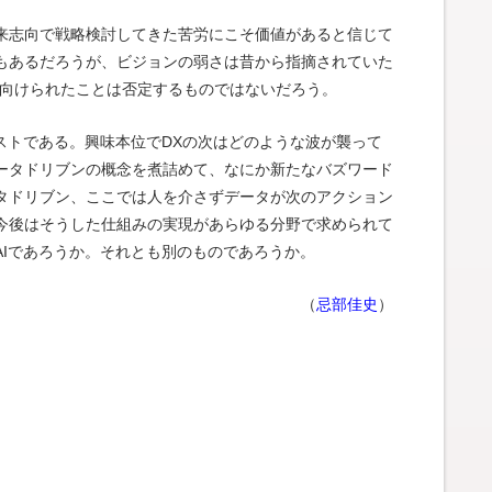
来志向で戦略検討してきた苦労にこそ価値があると信じて
もあるだろうが、ビジョンの弱さは昔から指摘されていた
を向けられたことは否定するものではないだろう。
ストである。興味本位でDXの次はどのような波が襲って
ータドリブンの概念を煮詰めて、なにか新たなバズワード
タドリブン、ここでは人を介さずデータが次のアクション
今後はそうした仕組みの実現があらゆる分野で求められて
AIであろうか。それとも別のものであろうか。
（
忌部佳史
）