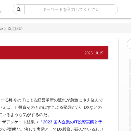
ト
普及と原点回帰
2023.10.19
とする昨今のITによる経営革新の流れが急激に冷え込んで
えば、IT投資そのものはすこぶる堅調だが、DXなどの
ているような気がするのだ。
ーザアンケート結果（
「2023 国内企業のIT投資実態と予
るのが実態だ。決して実需としてDX投資が緩んでいるわけ