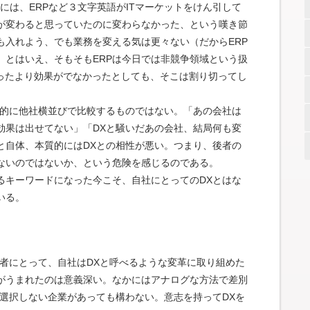
には、ERPなど３文字英語がITマーケットをけん引して
社が変わると思っていたのに変わらなかった、という嘆き節
も入れよう、でも業務を変える気は更々ない（だからERP
。とはいえ、そもそもERPは今日では非競争領域という扱
思ったより効果がでなかったとしても、そこは割り切ってし
質的に他社横並びで比較するものではない。「あの会社は
効果は出せてない」「DXと騒いだあの会社、結局何も変
と自体、本質的にはDXとの相性が悪い。つまり、後者の
ないのではないか、という危険を感じるのである。
るキーワードになった今こそ、自社にとってのDXとはな
いる。
者にとって、自社はDXと呼べるような変革に取り組めた
がうまれたのは意義深い。なかにはアナログな方法で差別
選択しない企業があっても構わない。意志を持ってDXを