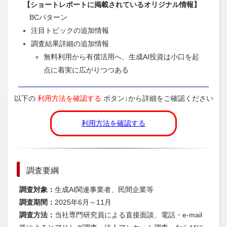
【ショートレポートに掲載されているオリジナル情報】
従業員規模別生成AIの用途（複数回答）
BCパターン
注目トピックの追加情報
業種別生成AIの利用サービス（複数回答）
調査結果詳細の追加情報
売上高規模別生成AIの利用サービス（複数回答）
無料利用から有償活用へ、生成AI投資は小口を起
従業員規模別生成AIの利用サービス（複数回答）
点に着実に広がりつつある
業種別生成AIの利用環境（複数回答）
売上高規模別生成AIの利用環境（複数回答）
以下の
利用方法を確認する
ボタン↓から詳細をご確認ください
従業員規模別生成AIの利用環境（複数回答）
利用方法を確認する
業種別AIエージェントの用途（複数回答）
売上高規模別AIエージェントの用途（複数回答）
従業員規模別AIエージェントの用途（複数回答）
調査要綱
調査対象：
生成AI関連事業者、民間企業等
業種別生成AIの懸念点（複数回答）
調査期間：
2025年6月～11月
売上高規模別生成AIの懸念点（複数回答）
調査方法：
当社専門研究員による直接面談、電話・e-mail
従業員規模別生成AIの懸念点（複数回答）