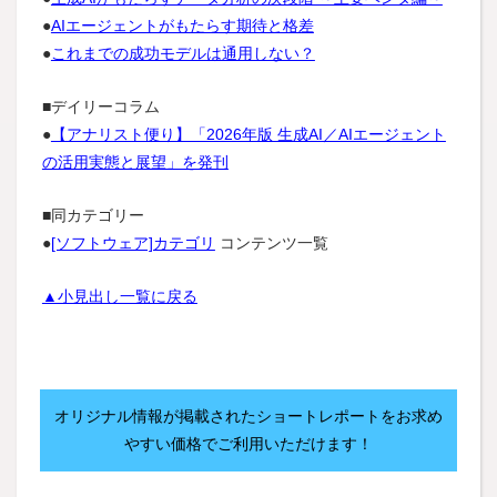
業種別生成AIの利活用
●
AIエージェントがもたらす期待と格差
売上高規模別生成AIの利活用
●
これまでの成功モデルは通用しない？
従業員規模別生成AIの利活用
■デイリーコラム
業種別生成AIの利用頻度
●
【アナリスト便り】「2026年版 生成AI／AIエージェント
の活用実態と展望」を発刊
売上高規模別生成AI利用頻度
■同カテゴリー
業種別生成AIの効果
●
[ソフトウェア]カテゴリ
コンテンツ一覧
売上高規模別生成AIの効果
従業員規模別生成AIの効果
▲小見出し一覧に戻る
業種別AIエージェントの利用状況
売上高規模別AIエージェントの利用状況
従業員規模別AIエージェントの利用状況
オリジナル情報が掲載されたショートレポートをお求め
やすい価格でご利用いただけます！
業種別生成AIの用途（複数回答）
売上高規模別生成AIの用途（複数回答）