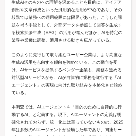
生成AIそのものへの理解を深めることを目的に、アイデア
創出や文章作成といった汎用的な活用が中心であり、その
段階では業務への適用範囲には限界があった。こうした課
題を補う手段として、外部データを参照して回答を生成す
る検索拡張生成（RAG）の活用が進んだほか、AIを特定の
業界や業種に調整、適用させる動きも広がっている。
このように先行して取り組むユーザー企業は、より高度な
生成AI活用を志向する傾向を強めている。この動向を受
け、AIサービスを提供するベンダー企業も、業務を進める
対話型AIサービスから、AIが自律的に業務を遂行する「AI
エージェント」の実現に向けた取り組みを本格化させ始め
ている。
本調査では、AIエージェントを「目的のために自律的に行
動するAI」と定義する。現下、AIエージェントの定義は明
確化されておらず、統一化には至っていないものの、2025
年は多数のAIエージェントが登場した年であり、関連サー