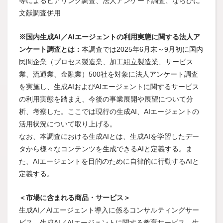
等によるヒアリング調査、法人アンケート調査、ならびに
文献調査併用
.業種別年間投資額
売上規模別年間投資額
※国内生成AI／AIエージェントの利用実態に関する法人ア
従業員規模別年間投資額
ンケート調査とは：
本調査では2025年6月末～9月初に国内
民間企業（プロセス製造業、加工組立製造業、サービス
業、流通業、金融業）500社を対象に法人アンケート調査
を実施し、生成AIおよびAIエージェントに関するサービス
の利用実態を踏まえ、今後の事業展開や展望について分
析、考察した。ここでは現行の生成AI、AIエージェントの
活用状況について取り上げる。
なお、本調査における生成AIとは、生成AIを学習したデー
タから様々なコンテンツを生成できるAIと定義する。ま
た、AIエージェントを目的のために自律的に行動するAIと
定義する。
＜市場に含まれる商品・サービス＞
生成AI／AIエージェント導入に係るコンサルティングサー
ビス、生成AI／AIエージェントに関する教育サービス、生