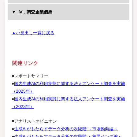
Ⅳ．調査企業個票
売上高別業種
従業員規模別業種
▲小見出し一覧に戻る
業種別売上高
従業員規模別売上高
関連リンク
業種別従業員規模
■レポートサマリー
売上高規模別従業員規模
●
国内生成AIの利用実態に関する法人アンケート調査を実施
（2025年）
●
国内生成AIの利用実態に関する法人アンケート調査を実施
業種別AIの利活用
（2023年）
売上高規模別AIの利活用
従業員規模別AIの利活用
■アナリストオピニオン
●
生成AIがもたらすデータ分析の次段階 ～市場動向編～
●
生成AIがもたらすデータ分析の次段階 ～主要ベンダ編～