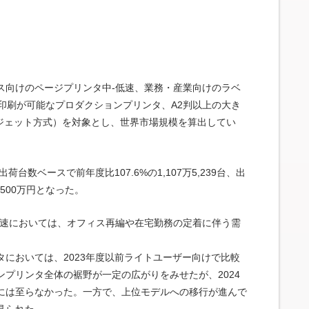
ス向けのページプリンタ中-低速、業務・産業向けのラベ
印刷が可能なプロダクションプリンタ、A2判以上の大き
クジェット方式）を対象とし、世界市場規模を算出してい
台数ベースで前年度比107.6%の1,107万5,239台、出
,500万円となった。
低速においては、オフィス再編や在宅勤務の定着に伴う需
においては、2023年度以前ライトユーザー向けで比較
プリンタ全体の裾野が一定の広がりをみせたが、2024
には至らなかった。一方で、上位モデルへの移行が進んで
見られた。