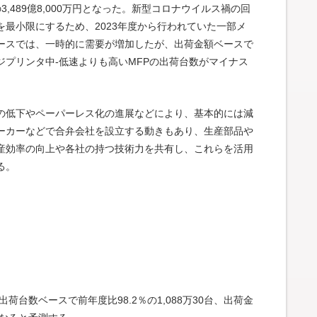
の3,489億8,000万円となった。新型コロナウイルス禍の回
最小限にするため、2023年度から行われていた一部メ
ースでは、一時的に需要が増加したが、出荷金額ベースで
プリンタ中-低速よりも高いMFPの出荷台数がマイナス
の低下やペーパーレス化の進展などにより、基本的には減
ーカーなどで合弁会社を設立する動きもあり、生産部品や
産効率の向上や各社の持つ技術力を共有し、これらを活用
る。
荷台数ベースで前年度比98.2％の1,088万30台、出荷金