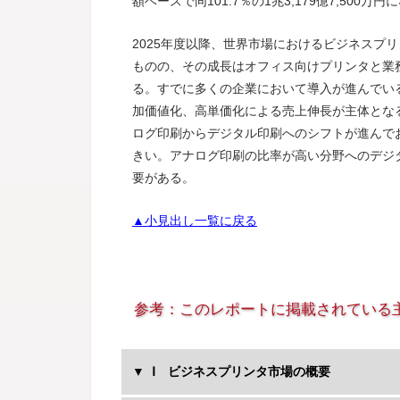
額ベースで同101.7％の1兆3,179億7,500万
2025年度以降、世界市場におけるビジネスプ
ものの、その成長はオフィス向けプリンタと業
る。すでに多くの企業において導入が進んでい
加価値化、高単価化による売上伸長が主体とな
ログ印刷からデジタル印刷へのシフトが進んで
きい。アナログ印刷の比率が高い分野へのデジ
要がある。
▲小見出し一覧に戻る
参考：このレポートに掲載されている
Ⅰ ビジネスプリンタ市場の概要