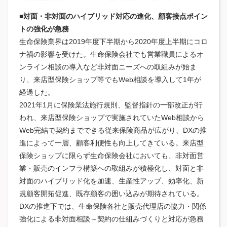
■対面・非対面のハイブリッド対応の進化、顧客接点ポイン
トの強化が急務
生命保険業界は2019年度下半期から2020年度上半期にコロ
ナ禍の影響を受けた。生命保険会社でも営業職員によるオ
ンライン相談の導入など非対面ニーズへの取組みが始ま
り、来店型保険ショップ等でもWeb相談を導入して1年が
経過した。
2021年1月に保険業法施行規則、監督指針の一部改正が行
われ、来店型保険ショップで実施されていたWeb相談から
Web完結で契約までできる従来保険商品が広がり、DXの推
進によって一層、顧客利便性も向上してきている。来店型
保険ショップに限らず生命保険会社においても、非対面営
業・販売のインフラ構築への取組みが積極化し、対面と非
対面のハイブリッド化を加速、生産性アップ、効率化、新
規顧客開拓促進、既存顧客の囲い込みが期待されている。
DXの推進下では、生命保険各社と販売代理店の協力・関係
強化による非対面相談～契約の仕組みづくりと対応が急務