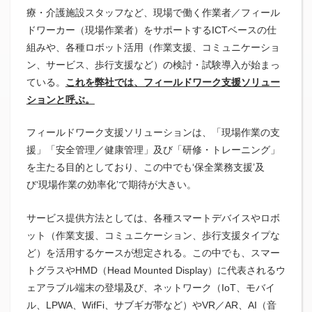
療・介護施設スタッフなど、現場で働く作業者／フィール
ドワーカー（現場作業者）をサポートするICTベースの仕
組みや、各種ロボット活用（作業支援、コミュニケーショ
ン、サービス、歩行支援など）の検討・試験導入が始まっ
ている。
これを弊社では、フィールドワーク支援ソリュー
ションと呼ぶ。
フィールドワーク支援ソリューションは、「現場作業の支
援」「安全管理／健康管理」及び「研修・トレーニング」
を主たる目的としており、この中でも‘保全業務支援’及
び‘現場作業の効率化’で期待が大きい。
サービス提供方法としては、各種スマートデバイスやロボ
ット（作業支援、コミュニケーション、歩行支援タイプな
ど）を活用するケースが想定される。この中でも、スマー
トグラスやHMD（Head Mounted Display）に代表されるウ
ェアラブル端末の登場及び、ネットワーク（IoT、モバイ
ル、LPWA、WifFi、サブギガ帯など）やVR／AR、AI（音