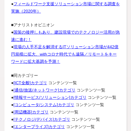
●
フィールドワーク支援ソリューション市場に関する調査を
実施（2020年）
■アナリストオピニオン
●
国策の後押しもあり、建設現場でのテクノロジー活用が急
速に進む！
●
現場の人手不足を解消するITソリューション市場が442億
円規模に拡大、withコロナ時代でも遠隔／リモートをキー
ワードに拡大基調を予測！
■同カテゴリー
●
[ICT全般]カテゴリ
コンテンツ一覧
●
[通信/放送/ネットワーク]カテゴリ
コンテンツ一覧
●
[情報サービス/ソリューション]カテゴリ
コンテンツ一覧
●
[コンピュータ/システム]カテゴリ
コンテンツ一覧
●
[周辺機器]カテゴリ
コンテンツ一覧
●
[テクノロジ/デバイス]カテゴリ
コンテンツ一覧
●
[エンタープライズ]カテゴリ
コンテンツ一覧