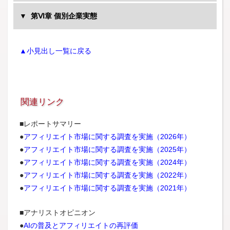
第Ⅵ章 個別企業実態
オズビジョンの「ハピタス」に関する取組み
GMOメディアの「ポイントタウン」に関する取組み
Coupang株式会社
セレスの「モッピー」に関する取組み
株式会社Link Price
▲小見出し一覧に戻る
ちょびリッチの「ちょびリッチ」に関する取組み
営業収益
I Like Click（運営会社：ヨルドゥチョク（株））
リアルXのポイントサイトに関する取組み
経常利益
楽天の「楽天ポイントモール」に関する取組み
当期純利益
有効会員数
関連リンク
■レポートサマリー
●
アフィリエイト市場に関する調査を実施（2026年）
●
アフィリエイト市場に関する調査を実施（2025年）
●
アフィリエイト市場に関する調査を実施（2024年）
●
アフィリエイト市場に関する調査を実施（2022年）
●
アフィリエイト市場に関する調査を実施（2021年）
■アナリストオピニオン
●
AIの普及とアフィリエイトの再評価