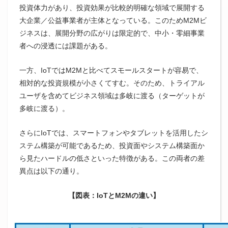
投資体力があり、投資効果が比較的明確な領域で展開する
大企業／公益事業者が主体となっている。このためM2Mビ
ジネスは、展開分野の広がりは限定的で、中小・零細事業
者への浸透には課題がある。
一方、IoTではM2Mと比べてスモールスタートが容易で、
相対的な投資規模が小さくてすむ。そのため、トライアル
ユーザを含めてビジネス領域は多岐に渡る（ターゲットが
多岐に渡る）。
さらにIoTでは、スマートフォンやタブレットを活用したシ
ステム構築が可能であるため、投資面やシステム構築面か
ら見たハードルの低さといった特徴がある。この両者の差
異点は以下の通り。
【図表：IoTとM2Mの違い】