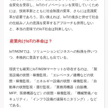
会変化を受容し、IoTのイノベーションを実現していくため
には、技術革新とともに社会制度の変革、さらには意識変
革が必要であろう。言い換えれば、IoTの進歩と併せて社会
の仕組み／人の意識を変革するアプローチも併用しない
と、本当の意味でのIoT社会は到来しない。
産業向けIoTの本命は？
IoT/M2Mでは、ソリューションビジネスへの転換を伴いつ
つ、本格的に普及する兆しも出ている。
現状でも確実にIoT/M2Mマーケットが存在するのは、「製
造設備の状態・稼働監視」「エレベータ／建機などの状
態・稼働監視」「エネルギー設備の状態・稼働監視」「自
動車の状態監視・運行監視」「業務用機器（自販機、
MFP、医療機器など）の状態・稼働監視」「機械警備／セ
キュリティ」「インフラ設備の遠隔モニタリング）」など
である。