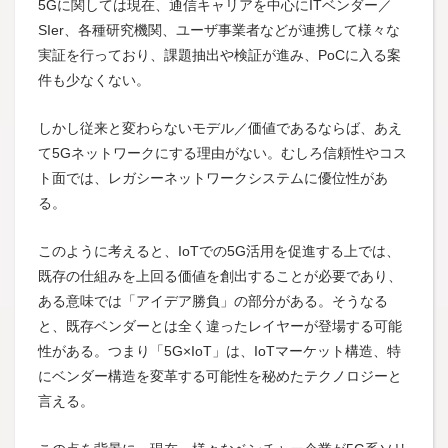
5Gに関しては現在、通信キャリアを中心にITベンダー／
SIer、各種研究機関、ユーザ事業者などが連携して様々な
実証を行っており、課題抽出や検証が進み、PoCに入る案
件も少なくない。
しかし従来と変わらないモデル／価値であるならば、あえ
て5Gネットワークにする理由がない。むしろ信頼性やコス
ト面では、レガシーネットワークシステムに優位性があ
る。
このように考えると、IoTでの5G活用を促進する上では、
既存の仕組みを上回る価値を創出することが必要であり、
ある意味では「アイデア勝負」の部分がある。そうなる
と、既存ベンダーとは全く違ったレイヤーが登場する可能
性がある。つまり「5G×IoT」は、IoTマーケット構造、特
にベンダー構造を変革する可能性を秘めたテクノロジーと
言える。