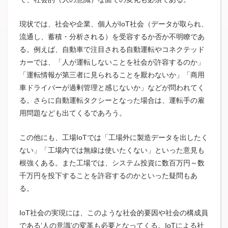
現状では、社会や企業、個人がIoT社会（データが取られ、
流通し、蓄積・分析される）を受容するか否か不明瞭であ
る。例えば、自動車で注目される自動運転やコネクテッド
カーでは、「人が運転しないことを社会が許容するのか」
「運転情報が第三者に見られることを厭わないか」「商用
車ドライバーが過剰管理と感じないか」などが問われてく
る。さらに自動運転タクシーとなった場合は、運転手の雇
用問題なども出てくるであろう。
この他にも、工場IoTでは「工場外に製造データを出したく
ない」「工場内では無線は使いたくない」といった意見も
根強くある。また工場では、システム投資に数百万円～数
千万円を投下することを許容するのかといった疑問もあ
る。
IoT社会の実現には、このような社会的要因や社会の構成員
である‘人の意識’の変革も必要となってくる。IoTによる社