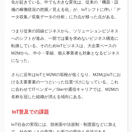
化が起きている。中でも大きな変化は、従来の「機器・設
備の稼働状況の把握／見える化」が、IoTシフトに伴い「デ
ータ収集／収集データの分析」に力点が移った点がある。
つまり従来の回線ビジネスから、ソリューションビジネス
へのシフトが進み、一部では量を求めないビジネス構造に
転換している。そのためIoTビジネスは、大企業ベースの
M2Mから、中小・零細、個人事業者も対象となるビジネス
になった。
さらに近年はIoTとM2Mの垣根が低くなり、M2MはIoTにお
ける主要要素の一つといった位置づけになっている。これ
に合わせてITベンダー／SIerや通信キャリアでは、M2Mの
名称を冠した組織が消える傾向にある。
IoT普及での課題
IoT社会の実現には、技術面や法規制・制度面などに加え
て、社会的（人の意識）な面での変化も必須である。