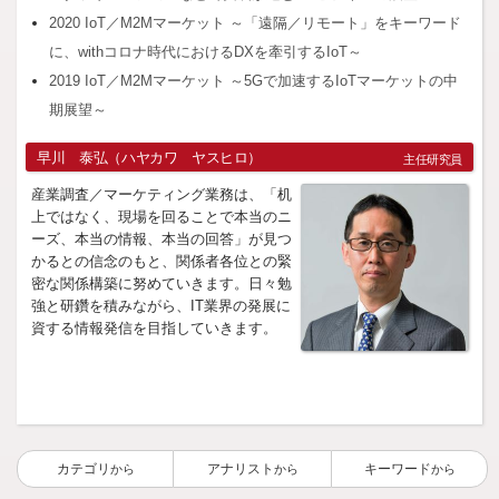
2020 IoT／M2Mマーケット ～「遠隔／リモート」をキーワード
に、withコロナ時代におけるDXを牽引するIoT～
2019 IoT／M2Mマーケット ～5Gで加速するIoTマーケットの中
期展望～
早川 泰弘（ハヤカワ ヤスヒロ）
主任研究員
産業調査／マーケティング業務は、「机
上ではなく、現場を回ることで本当のニ
ーズ、本当の情報、本当の回答」が見つ
かるとの信念のもと、関係者各位との緊
密な関係構築に努めていきます。日々勉
強と研鑽を積みながら、IT業界の発展に
資する情報発信を目指していきます。
カテゴリ
アナリスト
キーワード
から
から
から