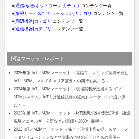
●
[通信/放送/ネットワーク]カテゴリ
コンテンツ一覧
●
[情報サービス/ソリューション]カテゴリ
コンテンツ一覧
●
[周辺機器]カテゴリ
コンテンツ一覧
●
[通信機器]カテゴリ
コンテンツ一覧
関連マーケットレポート
2025年版 IoT／M2Mマーケット ～遠隔モニタリング実装が進む
IoT／M2M、マルチキャリア需要への期待も高まる～
2024年版 IoT／M2Mマーケット ～現場実装が進展するIoT／
M2Mシステム、IoT向け通信規格の拡大もマーケットの追い風
に！～
2023年版 IoT／M2Mマーケット ～IoT活用が進む製造現場／建設
現場／エネルギー分野などの実態と2030年展望～
2022 IoT／M2Mマーケット ～保全／現場作業支援／スマートメ
ータソリューションなどで実装が進むIoTビジネスの展望～