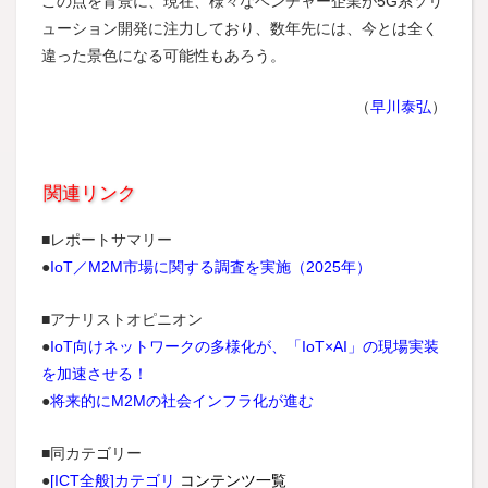
この点を背景に、現在、様々なベンチャー企業が5G系ソリ
ューション開発に注力しており、数年先には、今とは全く
違った景色になる可能性もあろう。
（
早川泰弘
）
関連リンク
■レポートサマリー
●
IoT／M2M市場に関する調査を実施（2025年）
■アナリストオピニオン
●
IoT向けネットワークの多様化が、「IoT×AI」の現場実装
を加速させる！
●
将来的にM2Mの社会インフラ化が進む
■同カテゴリー
●
[ICT全般]カテゴリ
コンテンツ一覧