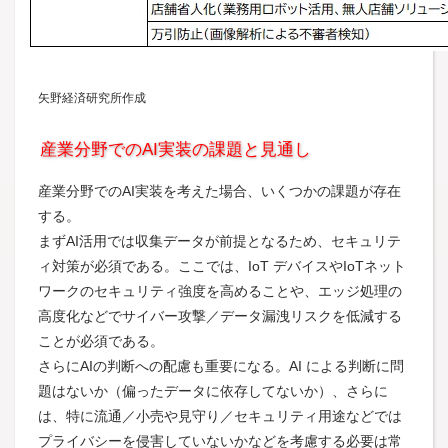
矢野経済研究所作成
産業分野でのAI実装の課題と見通し
産業分野でのAI実装を考えた場合、いくつかの課題が存在
する。
まずAI活用では収集データが前提となるため、セキュリテ
ィ対策が必須である。ここでは、IoT デバイスやIoTネット
ワークのセキュリティ強度を高めることや、エッジ処理の
高度化などでサイバー攻撃／データ漏洩リスクを低減する
ことが必須である。
さらにAIの判断への配慮も重要になる。AI による判断に問
題はないか（偏ったデータに依存してないか）、さらに
は、特に流通／小売や見守り／セキュリティ用途などでは
プライバシーを侵害していないかなどを考慮する必要は常