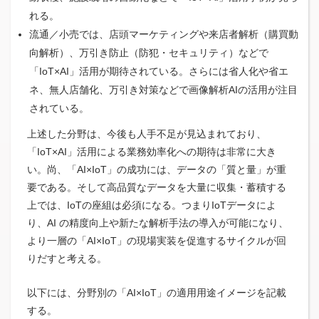
れる。
流通／小売では、店頭マーケティングや来店者解析（購買動
向解析）、万引き防止（防犯・セキュリティ）などで
「IoT×AI」活用が期待されている。さらには省人化や省エ
ネ、無人店舗化、万引き対策などで画像解析AIの活用が注目
されている。
上述した分野は、今後も人手不足が見込まれており、
「IoT×AI」活用による業務効率化への期待は非常に大き
い。尚、「AI×IoT」の成功には、データの「質と量」が重
要である。そして高品質なデータを大量に収集・蓄積する
上では、IoTの座組は必須になる。つまりIoTデータによ
り、AI の精度向上や新たな解析手法の導入が可能になり、
より一層の「AI×IoT」の現場実装を促進するサイクルが回
りだすと考える。
以下には、分野別の「AI×IoT」の適用用途イメージを記載
する。