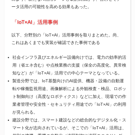
ータ活用の可能性を高める効果もあった。
「IoT×AI」活用事例
以下、分野別の「IoT×AI」活用事例を取りまとめた。尚、
これはあくまでも実装が確認できた事例である
社会インフラ及びエネルギー設備向けでは、電力の効率的活
用（省エネ含む）や点検業務の支援（保全の高度化、異常検
知など）が「IoT×AI」活用での中心テーマとなっている。
製造分野では、IoT基盤向けのAI提供、機器・設備の自動運
転や稼働監視用途、画像解析による外観検査・検品、ロボッ
ト制御向け（高度なロボティクス）などに加え、現場での作
業者管理や安全性・セキュリティ用途での「IoT×AI」の利用
が見られる。
建設分野では、スマート建設などの総合的なデジタル化・ス
マート化が志向されているが、そこでの「IoT×AI」活用は、