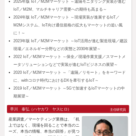
2025年版 IoT／M2Mマーケット ～遠隔モニタリング実装が進む
IoT／M2M、マルチキャリア需要への期待も高まる～
2024年版 IoT／M2Mマーケット ～現場実装が進展するIoT／
M2Mシステム、IoT向け通信規格の拡大もマーケットの追い風
に！～
2023年版 IoT／M2Mマーケット ～IoT活用が進む製造現場／建設
現場／エネルギー分野などの実態と2030年展望～
2022 IoT／M2Mマーケット ～保全／現場作業支援／スマートメ
ータソリューションなどで実装が進むIoTビジネスの展望～
2020 IoT／M2Mマーケット ～「遠隔／リモート」をキーワード
に、withコロナ時代におけるDXを牽引するIoT～
2019 IoT／M2Mマーケット ～5Gで加速するIoTマーケットの中
期展望～
早川 泰弘（ハヤカワ ヤスヒロ）
主任研究員
産業調査／マーケティング業務は、「机
上ではなく、現場を回ることで本当のニ
ーズ、本当の情報、本当の回答」が見つ