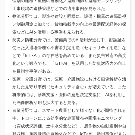
個別の建機・重機の自動化／遠隔制御や遠隔モニタリング、
工事現場の進捗管理などでの適用事例が見られた。
物流分野では、製造や建設と同様に、設備・機器の遠隔監視
／制御用途に加えて、貨物積載率の向上や最適配送経路の探
索などにAIを活用する事例も見られる。
防災／防犯分野では、警備業でのAI活用が進む中、顔認証を
使った入退場管理や不審者判定用途（セキュリティ用途）な
どで「IoT×AI」の存在感を高めている。また災害対応の高度
化という観点でも、「IoT×AI」を活用した防災対応力の向上
を目指す事例がある。
医療・介護分野では、医療・介護施設における画像解析を活
かした見守り事例（セキュリティ含む）が増えている。また
将来的には、診断支援・医師の意思決定支援に、AIを利用し
た画像解析活用も拡大すると見る。
農業分野では、スマート農業として様々なIT化が期待される
中、ドローンによる効率的な農薬散布や圃場モニタリング
（育成状況評価、土中水分量など）、農作物の自動選別や自
動収穫、施設栽培の自動化などで「IoT×AI」活用事例が見ら