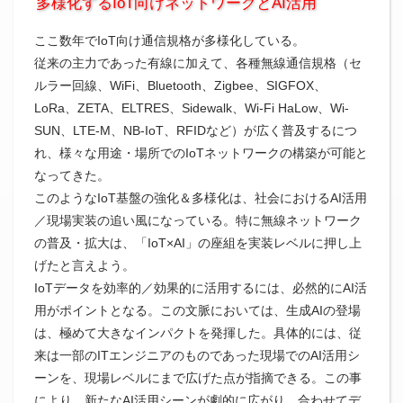
多様化するIoT向けネットワークとAI活用
ここ数年でIoT向け通信規格が多様化している。
従来の主力であった有線に加えて、各種無線通信規格（セ
ルラー回線、WiFi、Bluetooth、Zigbee、SIGFOX、
LoRa、ZETA、ELTRES、Sidewalk、Wi-Fi HaLow、Wi-
SUN、LTE-M、NB-IoT、RFIDなど）が広く普及するにつ
れ、様々な用途・場所でのIoTネットワークの構築が可能と
なってきた。
このようなIoT基盤の強化＆多様化は、社会におけるAI活用
／現場実装の追い風になっている。特に無線ネットワーク
の普及・拡大は、「IoT×AI」の座組を実装レベルに押し上
げたと言えよう。
IoTデータを効率的／効果的に活用するには、必然的にAI活
用がポイントとなる。この文脈においては、生成AIの登場
は、極めて大きなインパクトを発揮した。具体的には、従
来は一部のITエンジニアのものであった現場でのAI活用シ
ーンを、現場レベルにまで広げた点が指摘できる。この事
により、新たなAI活用シーンが劇的に広がり、合わせてデ