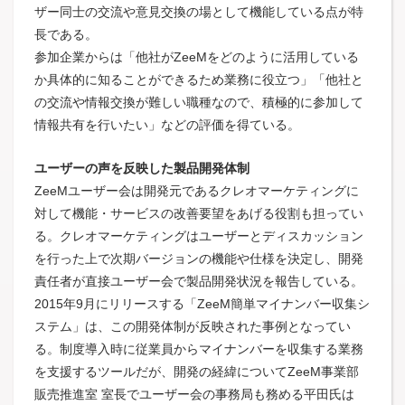
ザー同士の交流や意見交換の場として機能している点が特
長である。
参加企業からは「他社がZeeMをどのように活用している
か具体的に知ることができるため業務に役立つ」「他社と
の交流や情報交換が難しい職種なので、積極的に参加して
情報共有を行いたい」などの評価を得ている。
ユーザーの声を反映した製品開発体制
ZeeMユーザー会は開発元であるクレオマーケティングに
対して機能・サービスの改善要望をあげる役割も担ってい
る。クレオマーケティングはユーザーとディスカッション
を行った上で次期バージョンの機能や仕様を決定し、開発
責任者が直接ユーザー会で製品開発状況を報告している。
2015年9月にリリースする「ZeeM簡単マイナンバー収集シ
ステム」は、この開発体制が反映された事例となってい
る。制度導入時に従業員からマイナンバーを収集する業務
を支援するツールだが、開発の経緯についてZeeM事業部
販売推進室 室長でユーザー会の事務局も務める平田氏は