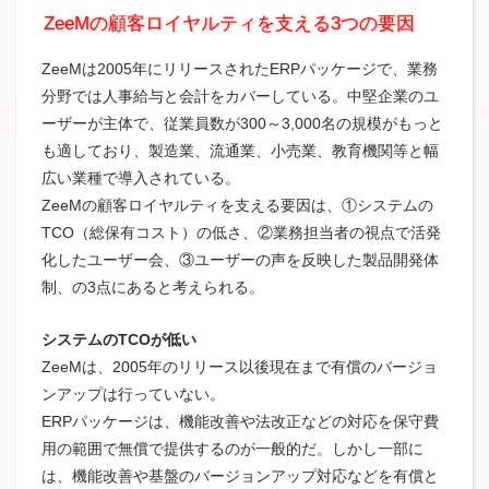
ZeeMの顧客ロイヤルティを支える3つの要因
ZeeMは2005年にリリースされたERPパッケージで、業務
分野では人事給与と会計をカバーしている。中堅企業のユ
ーザーが主体で、従業員数が300～3,000名の規模がもっと
も適しており、製造業、流通業、小売業、教育機関等と幅
広い業種で導入されている。
ZeeMの顧客ロイヤルティを支える要因は、①システムの
TCO（総保有コスト）の低さ、②業務担当者の視点で活発
化したユーザー会、③ユーザーの声を反映した製品開発体
制、の3点にあると考えられる。
システムのTCOが低い
ZeeMは、2005年のリリース以後現在まで有償のバージョ
ンアップは行っていない。
ERPパッケージは、機能改善や法改正などの対応を保守費
用の範囲で無償で提供するのが一般的だ。しかし一部に
は、機能改善や基盤のバージョンアップ対応などを有償と