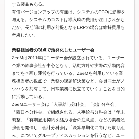
する製品もある。
有償バージョンアップの有無は、システムのTCOに影響を
与える。システムのコストは導入時の費用が注目されがち
だが、長期間の利用が前提となるERPの場合は維持費用も
考慮したい。
業務担当者の視点で活発化したユーザー会
ZeeMは2011年にユーザー会が設立されている。ユーザー
企業の幹事会社が中心となり、活動方針や実際の活動内容
までを企画し運営を行っている。ZeeMを利用している業
務担当者の視点で「業務の課題解決策など、会員同士がノ
ウハウを共有して、日常業務に役立てていく」ことを目的
に活動している。
ZeeMユーザー会は「人事給与分科会」「会計分科会」
「西日本分科会」で組織される。人事給与分科会は「年末
調整」「有期雇用契約を結ぶ場合の注意点」などの業務勉
強会を開催し、会計分科会は「決算早期化に向けた取り組
み」についてグループディスカッションを行うなど、ユー