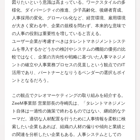
図りたいという意識は高まっている。ワークスタイルの多
様化、ダイバーシティの推進、少子高齢化、後継者育成、
人事採用の変化、グローバル化など、経営環境、雇用環境
が大きく変わる中、企業の規模を問わず、本来的な意味で
の人事の役割は重要性を増していると言える。
ユーザー企業が考慮すべきはタレントマネジメントシステ
ムを導入するかどうかの検討やシステムの機能の優劣の比
較ではなく、企業の方向性や戦略に基づいた人事マネジメ
ントの確立や人事業務プロセスの見直しという観点でのIT
活用であり、パートナーとなりうるベンダーの選択もポイ
ントとなるだろう。
この観点でクレオマーケティングの取り組みを紹介する。
ZeeM事業部 営業部長の寺崎氏は、「タレントマネジメン
ト自体は一過性の施策で終わるものではない、継続的なテ
ーマだ。適切な人材配置を行うために人事情報を柔軟に検
索したい企業もあれば、組織の人材の偏りや傾向と業績と
の関連を分析したい企業もある。人事システムとしての