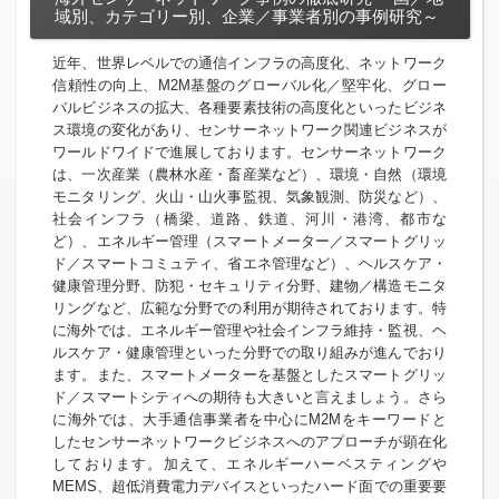
域別、カテゴリー別、企業／事業者別の事例研究～
近年、世界レベルでの通信インフラの高度化、ネットワーク
信頼性の向上、M2M基盤のグローバル化／堅牢化、グロー
バルビジネスの拡大、各種要素技術の高度化といったビジネ
ス環境の変化があり、センサーネットワーク関連ビジネスが
ワールドワイドで進展しております。センサーネットワーク
は、一次産業（農林水産・畜産業など）、環境・自然（環境
モニタリング、火山・山火事監視、気象観測、防災など）、
社会インフラ（橋梁、道路、鉄道、河川・港湾、都市な
ど）、エネルギー管理（スマートメーター／スマートグリッ
ド／スマートコミュティ、省エネ管理など）、ヘルスケア・
健康管理分野、防犯・セキュリティ分野、建物／構造モニタ
リングなど、広範な分野での利用が期待されております。特
に海外では、エネルギー管理や社会インフラ維持・監視、ヘ
ルスケア・健康管理といった分野での取り組みが進んでおり
ます。また、スマートメーターを基盤としたスマートグリッ
ド／スマートシティへの期待も大きいと言えましょう。さら
に海外では、大手通信事業者を中心にM2Mをキーワードと
したセンサーネットワークビジネスへのアプローチが顕在化
しております。加えて、エネルギーハーベスティングや
MEMS、超低消費電力デバイスといったハード面での重要要