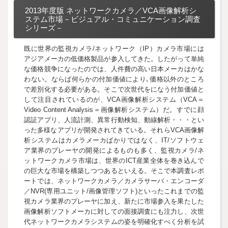
2013年度版 ネットワークカメラ／VCA画像解析シ
ステム市場－ビジュアル・コミュニケーション調査
シリーズ－
既に世界の監視カメラ/ネットワーク（IP）カメラ市場には
アジアメーカの低価格製品が参入してきた。したがって単純
な価格競争になったのでは、人件費の高い日本メーカはかな
わない。ならば何らかの付加価値により､価格以外のところ
で差別化する必要がある。そこで次世代をになう付加価値と
して注目されているのが、VCA画像解析システム（VCA＝
Video Content Analysis＝画像解析システム）だ。すでに顔
認証アプリ、人流計測、異常行動検知、動線解析・・・とい
った多様なアプリが開発されてきている。それらVCA画像解
析システムはカメラメーカばかりではなく、IT/ソフトウェ
ア業界のプレーヤの開発によるものも多く、監視カメラ/ネ
ットワークカメラ市場は、世界のICT産業全体を巻き込んで
の巨大な市場を構築しつつあるといえる。そこで本調査レポ
ートでは、ネットワークカメラ／カメラサーバ・エンコーダ
／NVR(専用ユニット/画像管理ソフト)といったこれまでの監
視カメラ業界のプレーヤに加え、新たに市場参入を果たした
画像解析ソフトメーカに対しての面接調査にも注力し、次世
代ネットワークカメラシステムの姿を明確化すべく分析を試