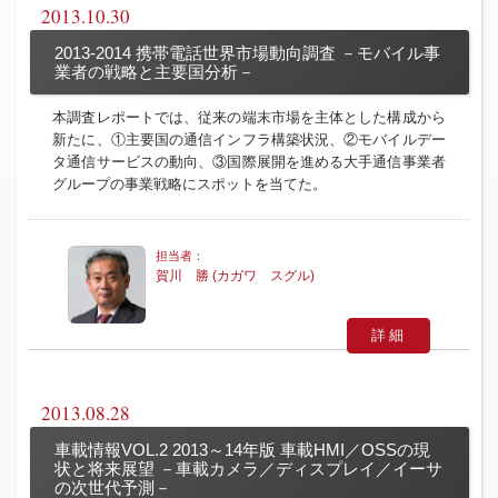
2013.10.30
2013-2014 携帯電話世界市場動向調査 －モバイル事
業者の戦略と主要国分析－
本調査レポートでは、従来の端末市場を主体とした構成から
新たに、①主要国の通信インフラ構築状況、②モバイルデー
タ通信サービスの動向、③国際展開を進める大手通信事業者
グループの事業戦略にスポットを当てた。
賀川 勝 (カガワ スグル)
詳細
2013.08.28
車載情報VOL.2 2013～14年版 車載HMI／OSSの現
状と将来展望 －車載カメラ／ディスプレイ／イーサ
の次世代予測－