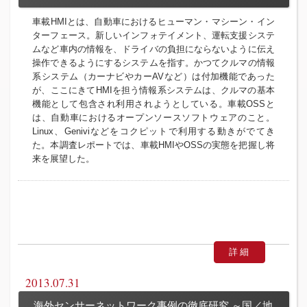
車載HMIとは、自動車におけるヒューマン・マシーン・イン
ターフェース。新しいインフォテイメント、運転支援システ
ムなど車内の情報を、ドライバの負担にならないように伝え
操作できるようにするシステムを指す。かつてクルマの情報
系システム（カーナビやカーAVなど）は付加機能であった
が、ここにきてHMIを担う情報系システムは、クルマの基本
機能として包含され利用されようとしている。車載OSSと
は、自動車におけるオープンソースソフトウェアのこと。
Linux、Geniviなどをコクピットで利用する動きがでてき
た。本調査レポートでは、車載HMIやOSSの実態を把握し将
来を展望した。
詳細
2013.07.31
海外センサーネットワーク事例の徹底研究 ～国／地