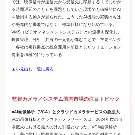
では、映像信号が送信元から受信先に移動するまでにかか
る時間遅延のこと）を課題としていた現場でも積極的にAI
を活用する動きが見られた。こうしたAI機能の実装はもは
や先進的な機能ではなく、標準仕様になり始めている。
VMS（ビデオマネジメントシステム）との連携も深化し、
映像管理、分析、共有の一元化が進むことで、主要ベンダ
ー​各社は複数拠点の統合運用を前提としたソリューション
提案を積極的に行っている。
▲小見出し一覧に戻る
監視カメラ／システム国内市場の注目トピック
■AI画像解析（VCA）とクラウドカメラサービスの急拡大
VCA画像解析とクラウドカメラサービスは、2024年度の市
場拡大における最大のけん引役となった。VCA画像解析
は、主に防犯・監視用途から、行動データの可視化による