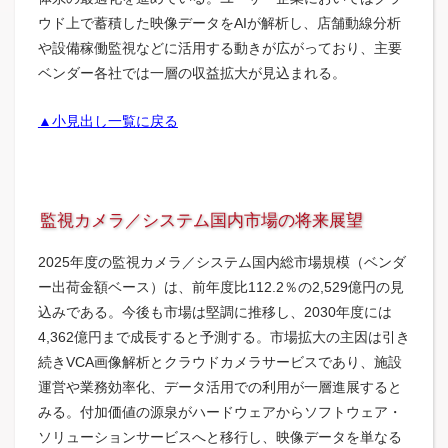
ウド上で蓄積した映像データをAIが解析し、店舗動線分析
や設備稼働監視などに活用する動きが広がっており、主要
ベンダー​各社では一層の収益拡大が見込まれる。
▲小見出し一覧に戻る
監視カメラ／システム国内市場の将来展望
2025年度の監視カメラ／システム国内総市場規模（ベンダ
ー出荷金額ベース）は、前年度比112.2％の2,529億円の見
込みである。今後も市場は堅調に推移し、2030年度には
4,362億円まで成長すると予測する。市場拡大の主因は引き
続きVCA画像解析とクラウドカメラサービスであり、施設
運営や業務効率化、データ活用での利用が一層進展すると
みる。付加価値の源泉がハードウェアからソフトウェア・
ソリューションサービスへと移行し、映像データを単なる