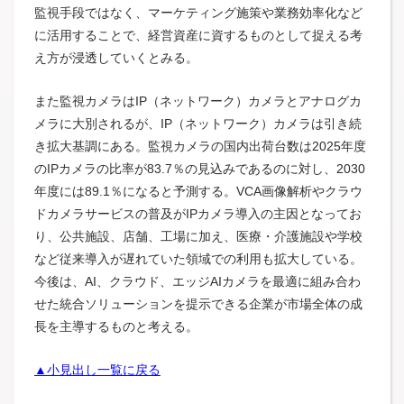
監視手段ではなく、マーケティング施策や業務効率化など
に活用することで、経営資産に資するものとして捉える考
え方が浸透していくとみる。
また監視カメラはIP（ネットワーク）カメラとアナログカ
メラに大別されるが、IP（ネットワーク）カメラは引き続
き拡大基調にある。監視カメラの国内出荷台数は2025年度
のIPカメラの比率が83.7％の見込みであるのに対し、2030
年度には89.1％になると予測する。VCA画像解析やクラウ
ドカメラサービスの普及がIPカメラ導入の主因となってお
り、公共施設、店舗、工場に加え、医療・介護施設や学校
など従来導入が遅れていた領域での利用も拡大している。
今後は、AI、クラウド、エッジAIカメラを最適に組み合わ
せた統合ソリューションを提示できる企業が市場全体の成
長を主導するものと考える。
▲小見出し一覧に戻る