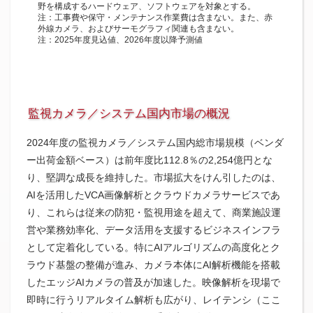
野を構成するハードウェア、ソフトウェアを対象とする。
注：工事費や保守・メンテナンス作業費は含まない。また、赤
外線カメラ、およびサーモグラフィ関連も含まない。
注：2025年度見込値、2026年度以降予測値
監視カメラ／システム国内市場の概況
2024年度の監視カメラ／システム国内総市場規模（ベンダ
ー出荷金額ベース）は前年度比112.8％の2,254億円とな
り、堅調な成長を維持した。市場拡大をけん引したのは、
AIを活用したVCA画像解析とクラウドカメラサービスであ
り、これらは従来の防犯・監視用途を超えて、商業施設運
営や業務効率化、データ活用を支援するビジネスインフラ
として定着化している。特にAIアルゴリズムの高度化とク
ラウド基盤の整備が進み、カメラ本体にAI解析機能を搭載
したエッジAIカメラの普及が加速した。映像解析を現場で
即時に行うリアルタイム解析も広がり、レイテンシ（ここ