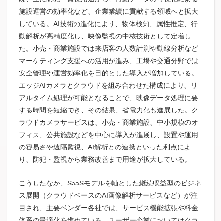
施設運営の効率化など、企業業績に貢献する領域へと拡大
している。AI技術の進化により、物体検知、属性推定、行
動解析が高精度化し、映像監視の中核技術として定着し
た。小売・商業施設では来店客の人数計測や動線分析など
マーケティング支援への活用が進み、工場や交通分野では
安全管理や運営効率化を目的とした導入が増加している。
エッジAIカメラとクラウドを組み合わせた構成により、リ
アルタイム処理が可能となることで、映像データ処理に要
する時間を短縮でき、その結果、省電力化も進展した。ク
ラウドカメラサービスは、小売・商業施設、中小規模のオ
フィス、公共施設などを中心に導入が進展し、設置や運用
の容易さや遠隔監視、AI解析との連携といった利点によ
り、防犯・監視から業務改善まで用途が拡大している。
こうしたなか、SaaSモデルを軸とした継続収益型のビジネ
ス展開（クラウドベースのAI画像解析サービスなど）が注
目され、主要ベンダー各社では、サービス機能拡張や料金
体系の最適化を進めている。ユーザー企業においてはクラ