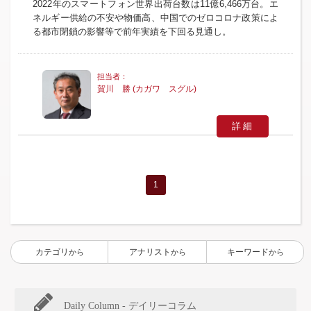
2022年のスマートフォン世界出荷台数は11億6,466万台。エ
ネルギー供給の不安や物価高、中国でのゼロコロナ政策によ
る都市閉鎖の影響等で前年実績を下回る見通し。
賀川 勝 (カガワ スグル)
詳細
1
カテゴリ
アナリスト
キーワード
から
から
から
Daily Column - デイリーコラム