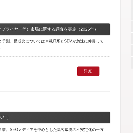
プライヤー等）市場に関する調査を実施（2026年）
円と予測。構成比については車載IT系とSDVが急速に伸長して
。
詳細
6年）
5％増。SEOメディアを中心とした集客環境の不安定化の一方