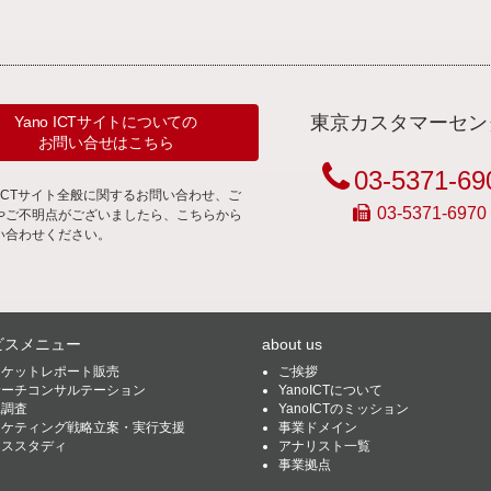
東京カスタマーセン
Yano ICTサイトについての
お問い合せはこちら
03-5371-69
noICTサイト全般に関するお問い合わせ、ご
03-5371-6970
やご不明点がございましたら、こちらから
い合わせください。
ビスメニュー
about us
ーケットレポート販売
ご挨拶
サーチコンサルテーション
YanoICTについて
託調査
YanoICTのミッション
ーケティング戦略立案・実行支援
事業ドメイン
ーススタディ
アナリスト一覧
事業拠点