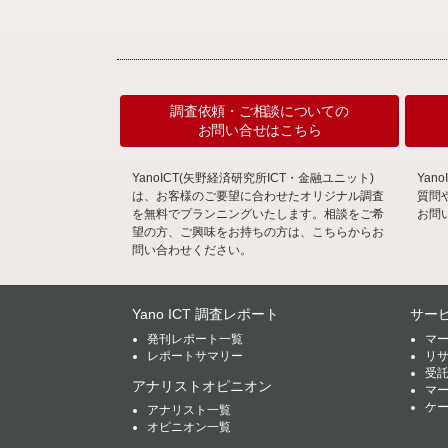
調査依頼・ご相談についての
お問い合せはこちら
YanoICT(矢野経済研究所ICT・金融ユニット)
Ya
は、お客様のご要望に合わせたオリジナル調査
質問
を無料でプランニングいたします。相談をご希
お問
望の方、ご興味をお持ちの方は、こちらからお
問い合わせください。
Yano ICT 調査レポート
サー
発刊レポート一覧
マ
レポートサマリー
リ
受
アナリストオピニオン
マ
ケ
アナリスト一覧
オピニオン一覧