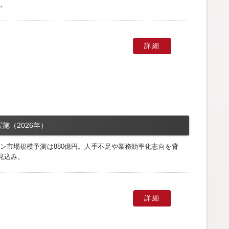
く。
詳細
施（2026年）
ョン市場規模予測は880億円。人手不足や業務効率化志向を背
見込み。
詳細