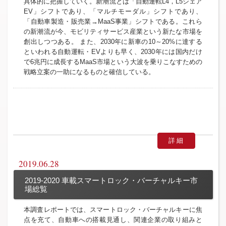
具体的に把握していく。新潮流とは「自動運転L4，L5シェア
EV」シフトであり、「マルチモーダル」シフトであり、
「自動車製造・販売業→MaaS事業」シフトである。これら
の新潮流が今、モビリティサービス産業という新たな市場を
創出しつつある。 また、2030年に新車の10～20%に達する
といわれる自動運転・EVよりも早く、2030年には国内だけ
で6兆円に成長するMaaS市場という大波を乗りこなすための
戦略立案の一助になるものと確信している。
詳細
2019.06.28
2019-2020 車載スマートロック・バーチャルキー市
場総覧
本調査レポートでは、スマートロック・バーチャルキーに焦
点を充て、自動車への搭載見通し、関連企業の取り組みと