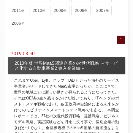
2011
2010
2009
2008
2007
2006
1
2019.08.30
2019年版 世界MaaS関連企業の次世代戦略 －サービ
ス化する自動車産業2 参入企業編－
これまでUber、Lyft、グラブ、DiDiといった海外のサービス
事業者がリードしてきたMaaS市場だったが、ここにきて、
世界の地域ごとに新しい動きが見られるようになってきた。
それはOEMの生き残りをかけた戦いであり、ITベンダのポ
スト・スマホ戦略であり、各国政府や自治体による未来をか
けてのモビリティ＆スマートシティ戦略でもある。 本調査
レポートでは、37社の次世代投資戦略、提携戦略、ビジネス
モデル戦略、実証実験などを丹念に洗う事で、個別企業の動
きばかりでなく、全世界規模でのMaaS産業の新潮流をより