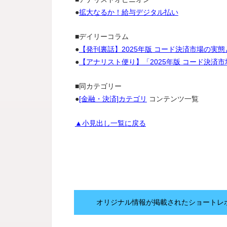
●
拡大なるか！給与デジタル払い
■デイリーコラム
●
【発刊裏話】2025年版 コード決済市場の実態
●
【アナリスト便り】「2025年版 コード決済
■同カテゴリー
●
[金融・決済]カテゴリ
コンテンツ一覧
▲小見出し一覧に戻る
オリジナル情報が掲載されたショートレ