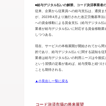
■給与デジタル払いの解禁、コード決済事業者
従来、企業から従業員への給与支払は、通貨ま
が、2023年4月より施行された改正労働基準
への資金移動による賃金支払（給与デジタル払い
業者が給与デジタル払いに対応する資金移動業
しつつある。
現在、サービスの本格展開が開始されてから間
的であり、給与デジタル払いに関する認知を従
業者は給与デジタル払いの利用ニーズは今後拡
という習慣の定着が進めば、給与受取と紐づけ
ことも期待される。
▲小見出し一覧に戻る
コード決済市場の将来展望