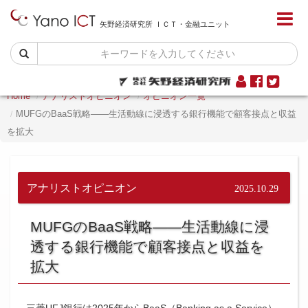
矢野経済研究所 ＩＣＴ・金融ユニット
Home
アナリストオピニオン
オピニオン一覧
MUFGのBaaS戦略――生活動線に浸透する銀行機能で顧客接点と収益
を拡大
アナリストオピニオン
2025.10.29
MUFGのBaaS戦略――生活動線に浸
透する銀行機能で顧客接点と収益を
拡大
三菱UFJ銀行は2025年からBaaS（Banking as a Service）