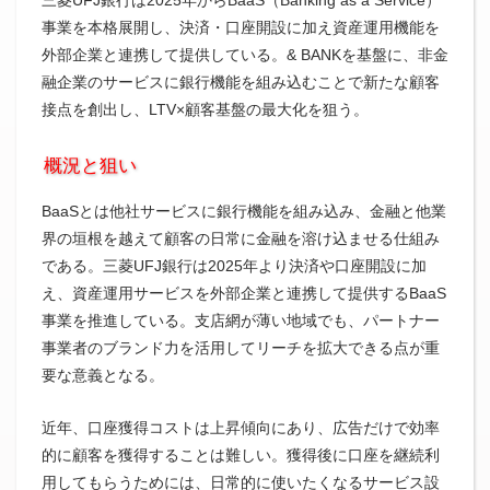
事業を本格展開し、決済・口座開設に加え資産運用機能を
外部企業と連携して提供している。& BANKを基盤に、非金
融企業のサービスに銀行機能を組み込むことで新たな顧客
接点を創出し、LTV×顧客基盤の最大化を狙う。
概況と狙い
BaaSとは他社サービスに銀行機能を組み込み、金融と他業
界の垣根を越えて顧客の日常に金融を溶け込ませる仕組み
である。三菱UFJ銀行は2025年より決済や口座開設に加
え、資産運用サービスを外部企業と連携して提供するBaaS
事業を推進している。支店網が薄い地域でも、パートナー
事業者のブランド力を活用してリーチを拡大できる点が重
要な意義となる。
近年、口座獲得コストは上昇傾向にあり、広告だけで効率
的に顧客を獲得することは難しい。獲得後に口座を継続利
用してもらうためには、日常的に使いたくなるサービス設