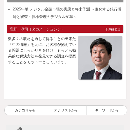
2025年版 デジタル金融市場の実態と将来予測 ～進化する銀行機
能と審査・債権管理のデジタル変革～
高野 淳司（タカノ ジュンジ）
主席研究員
数多くの取材を通して得ることの出来た
「生の情報」を元に、お客様が抱えてい
る問題にしっかり耳を傾け、もっとも効
果的な解決方法を発見できる調査を提案
することをモットーとしています。
カテゴリ
アナリスト
キーワード
から
から
から