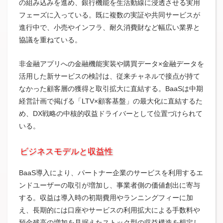
の組み込みを進め、銀行機能を生活動線に浸透させる実用
フェーズに入っている。既に複数の実証や共同サービスが
進行中で、小売やインフラ、耐久消費財など幅広い業界と
協議を重ねている。
非金融アプリへの金融機能実装や購買データ×金融データを
活用した新サービスの検討は、従来チャネルで接点が持て
なかった顧客層の獲得と取引拡大に直結する。BaaSは中期
経営計画で掲げる「LTV×顧客基盤」の最大化に直結するた
め、DX戦略の中核的収益ドライバーとして位置づけられて
いる。
ビジネスモデルと収益性
BaaS導入により、パートナー企業のサービスを利用するエ
ンドユーザーの取引が増加し、事業者側の価値創出に寄与
する。収益は導入時の初期費用やランニングフィーに加
え、長期的には口座やサービスの利用拡大による手数料や
預金残高の増加を見据えたストック型の収益構造を想定し