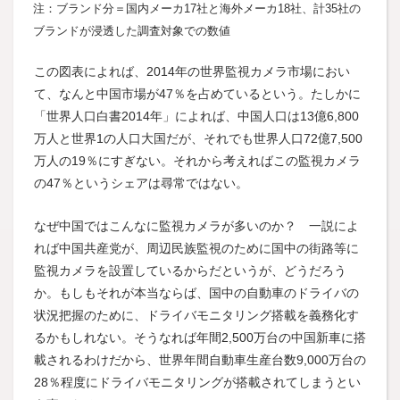
注：ブランド分＝国内メーカ17社と海外メーカ18社、計35社の
ブランドが浸透した調査対象での数値
この図表によれば、2014年の世界監視カメラ市場におい
て、なんと中国市場が47％を占めているという。たしかに
「世界人口白書2014年」によれば、中国人口は13億6,800
万人と世界1の人口大国だが、それでも世界人口72億7,500
万人の19％にすぎない。それから考えればこの監視カメラ
の47％というシェアは尋常ではない。
なぜ中国ではこんなに監視カメラが多いのか？ 一説によ
れば中国共産党が、周辺民族監視のために国中の街路等に
監視カメラを設置しているからだというが、どうだろう
か。もしもそれが本当ならば、国中の自動車のドライバの
状況把握のために、ドライバモニタリング搭載を義務化す
るかもしれない。そうなれば年間2,500万台の中国新車に搭
載されるわけだから、世界年間自動車生産台数9,000万台の
28％程度にドライバモニタリングが搭載されてしまうとい