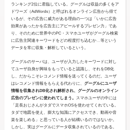
ランキング2位に君臨している。グーグルは収益の多くをア
ドワーズ（AdWords）と呼ばれるオンライン広告から得て
いるが、その広告に威力がある理由の一つは「いかに広告
効果があったかを広告主にアピールするプレゼン力」であ
り、そのために世界中のPC・スマホユーザがグーグル検索
に広告主関連キーワードをどの程度打ち込むか…等という
データを常に収集・解析しているという。
グーグルのサーバは、ユーザが入力したキーワードに対し
てユーザ自身が興味をもっていると認識し、それをDB化
し、だからこそレコメンド情報を送ってくるのだ。ユーザ
はレコメンド情報をもらえる代わりに、
グーグルにユーザ
情報を収集され
DB
化され解析され、グーグルのオンライン
広告のプレゼンに使われてしまう。
スマホユーザの中には
「足長おじさんがタダでスマホOSを使わせてくれている。
タダで地図を使え、膨大な知識にアクセスでき、動画や音
楽を楽しめる」と思っている人が結構いるのではないか。
しかし、実はグーグルにデータ収集されているのである。