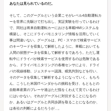
あなたは見られているのだ。
そして、このグーグルという企業こそがレベル4自動運転カ
ーを世界に先駆けて打ち出し、実証実験を行っているわけ
で、同社は将来自動運転カーにおける車載HMIシステムを
構築し、そこにドライバモニタリング情報を活用していく
事は間違いない。グーグルは、PC・スマホで検索サービス
のキーワードを収集して解析したように、車載においても
人間の状態データを収集して解析するであろう。ただし運
転中にドライバが検索サービスを使用するのは危険である
から、ドライバモニタリングの各種センサにより、ドライ
バの視線移動、ジェスチャー認識、眠気判別などを行い、
そのデータを収集して解析するようになっていく。もちろ
ん、こうした米国ITベンダからの挑戦を受け、もともとの
自動車産業のプレーヤ達はただ指をくわえて見ているわけ
にはいかない。それがグーグルに対抗することになるの
か、あるいはグーグルと共同歩調を取ることになるのか、
は各社の判断によるだろうが…。