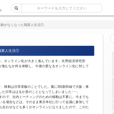
ト
移動がなくなった職業人生活①
職業人生活①
め、オンライン化が大きく進んでいます。矢野経済研究所
化が進むなか何を体験し、今後の更なるオンライン化に対して
て、移動は日常茶飯のことでした。週に3回新幹線で大阪－東
た日常ははるか昔のこととなってしまいました･･･。
すので、社内ミーティングのための移動は不要に。今までも
いる場合などは、そのまま東京本社に行って会議に参加して
ち合わせなども多くがオンラインになりましたので、このた