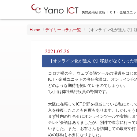
矢野経済研究所 ＩＣＴ・金融ユニッ
Home
デイリーコラム一覧
【オンライン化が進んで】
2021.05.26
【オンライン化が進んで】移動がなくなった
コロナ禍の今、ウェブ会議ツールの浸透をはじ
ICT・金融ユニットの各研究員は、オンライン
どのような期待を抱いているのでしょうか。
1人目は弊社執行役員の野間です。
大阪に在籍してICT分野を担当している私にとっ
京を往復したことも何度もあります。しかしそうし
まず社内の打合せはオンラインツールで実施しま
テレビ会議はありましたが、別件で東京に行って
いました。また、お客さんを訪問しての取材や打
めの移動も不要になりました。