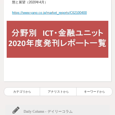
態と展望（2020年4月）
https://www.yano.co.jp/market_reports/C62100400
カテゴリ
アナリスト
キーワード
から
から
から
Daily Column - デイリーコラム