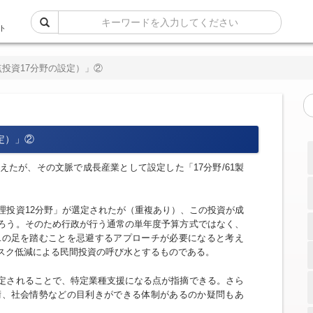
ト
投資17分野の設定）」②
定）」②
たが、その文脈で成長産業として設定した「17分野/61製
理投資12分野」が選定されたが（重複あり）、この投資が成
ろう。そのため行政が行う通常の単年度予算方式ではなく、
二の足を踏むことを忌避するアプローチが必要になると考え
スク低減による民間投資の呼び水とするものである。
定されることで、特定業種支援になる点が指摘できる。さら
術、社会情勢などの目利きができる体制があるのか疑問もあ