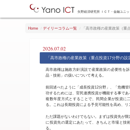
矢野経済研究所 ＩＣＴ・金融ユニッ
Home
デイリーコラム一覧
「高市政権の産業政策（重点
2026.07.02
「高市政権の産業政策（重点投資17分野の設
高市政権は施政方針演説で産業政策の必要性を訴え
品・技術」の扱いについて考える。
前回述べたように「成長投資12分野」、「危機管
功するためには、官民連携投資が機能する事であ
複数年度方式とすることで、民間企業が投資に
る。これは長期投資による予見可能性を高め、リ
ただ課題がないわけでもない。まずは投資先が限
に投資先の選定にあたって、きちんと市場と技
る。