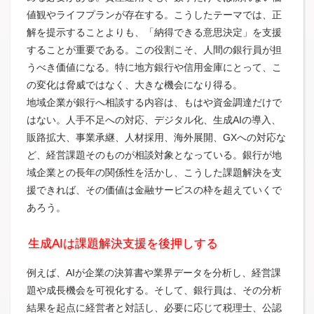
値観やライフプランが存在する。こうしたテーマでは、正
解を提示することよりも、「納得できる意思決定」を支援
することが重要である。この役割こそ、人間の銀行員が担
うべき価値になる。特に地方銀行や信用金庫にとって、こ
の変化は脅威ではなく、大きな機会になり得る。
地域企業が銀行へ相談する内容は、もはや資金調達だけで
はない。人手不足への対応、デジタル化、生成AIの導入、
販路拡大、事業承継、人材採用、海外展開、GXへの対応な
ど、経営課題そのものが相談対象となっている。銀行が地
域企業との長年の関係性を活かし、こうした課題解決を支
援できれば、その価値は金融サービスの枠を超えていくで
あろう。
生成AIは課題解決支援を後押しする
例えば、AIが企業の決算書や業界データを分析し、経営課
題や成長機会を可視化する。そして、銀行員は、その分析
結果を起点に経営者と対話し、必要に応じて税理士、公認