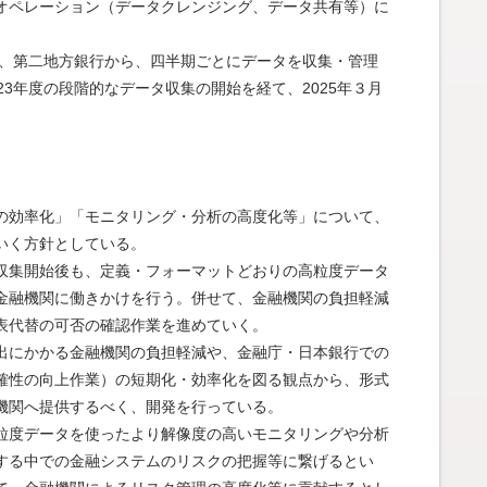
オペレーション（データクレンジング、データ共有等）に
。
行、第二地方銀行から、四半期ごとにデータを収集・管理
3年度の段階的なデータ収集の開始を経て、2025年３月
。
の効率化」「モニタリング・分析の高度化等」について、
いく方針としている。
収集開始後も、定義・フォーマットどおりの高粒度データ
金融機関に働きかけを行う。併せて、金融機関の負担軽減
表代替の可否の確認作業を進めていく。
出にかかる金融機関の負担軽減や、金融庁・日本銀行での
確性の向上作業）の短期化・効率化を図る観点から、形式
機関へ提供するべく、開発を行っている。
粒度データを使ったより解像度の高いモニタリングや分析
する中での金融システムのリスクの把握等に繋げるとい