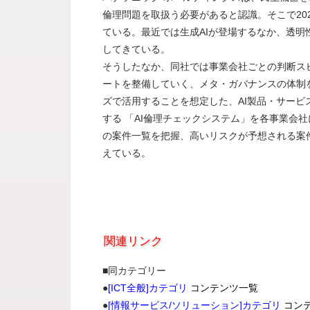
倫理問題を取扱う必要があると認識。そこで20
ている。最近では生成AIが登場するなか、透
してきている。
そうしたなか、同社では事業会社ごとの判断ス
ートを整備していく、メタ・ガバナンスの体制
ズで活用することを想定した、AI製品・サー
する 「AI倫理チェックシステム」を各事業会
の案件一覧を把握、高いリスクが予想される案
えている。
関連リンク
■同カテゴリー
●
[ICT全般]カテゴリ
コンテンツ一覧
●
[情報サービス/ソリューション]カテゴリ
コン