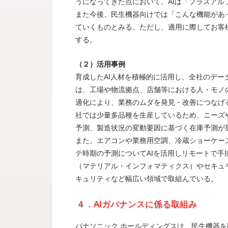
うになってきた点において、AIは「プラスアル
また今後、民生機器向けでは「こんな機能があ
ていくものとみる。ただし、適用に際してお客
する。
（２）活用事例
育成したAI人材を積極的に活用し、全社のデ
は、工場や物流拠点、店舗等における人・モノ
適化により、業務のムダを発見・改善につなげ
社では少量多品種を生産しているため、ニーズ
予測、製造状況の変動要因に基づく在庫予測が
また、エアコンや業務用空調、冷蔵ショーケー
テ時期の予測についてAIを活用しリモートで手
（マテリアル・インフォマティクス）やセキュリ
キュリティなど幅広い領域で取組んでいる。
４．AIガバナンスに係る取組み
パナソニック ホールディングスは、民生機器を