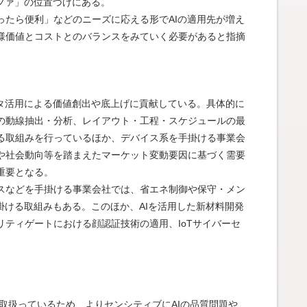
ファ」の位置づけにある。
ったら便利」などのニーズに応える形でAIの適用先が増え
様価値とコストとのバランスをみていく必要があると指摘
ータ活用による価値創出や底上げに貢献している。具体的に
の動線抽出・分析、レイアウト・工程・スケジュールの最
る取組みを行っているほか、デバイス系を手掛ける事業会
や社会動向等を踏まえたマーケット変動要因に基づく需要
重要となる。
スなどを手掛ける事業会社では、省エネ制御や保守・メン
掛ける取組みもある。このほか、AIを活用した新材料開発
ティゲートにおける顔認証技術の適用、IoTサイバーセ
取扱っているため、よりセンシティブにAIの品質問題や