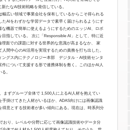
に新たなAI技術戦略を発信している。
、同社は幅広い領域で事業会社を保有しているからこそ得られる
したAIをわずかな学習データで素早く届けられるようにす
様な機器で簡単に使えるようにするためのエッジAI、ロボ
している。 次に「Responsible AI」として、特に近
る倫理面での課題に対する世界的な意識が高まるなか、 家
て人間中心のAI活用を実現するための責務を打ち出した。
ィングス内にテクノロジー本部 デジタル・AI技術センタ
案件について支援する形で連携体制を敷く。このほかAI人
いる。
まずグループ全体で 1,500人に上るAI人材を抱えてい
手掛けてきた人材がいるほか、ADAS向けには画像認識
を得意とする技術者が多い傾向にある。現在は、時系列分
。
組んでおり、レベルや分野に応じて画像認識技術やデータ分
体でAI人材を1,500人程度抱えており、そのうち、世