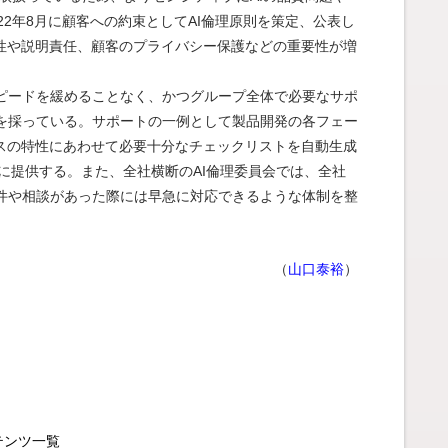
22年8月に顧客への約束としてAI倫理原則を策定、公表し
明性や説明責任、顧客のプライバシー保護などの重要性が増
ピードを緩めることなく、かつグループ全体で必要なサポ
を採っている。サポートの一例として製品開発の各フェー
ビスの特性にあわせて必要十分なチェックリストを自動生成
社に提供する。また、全社横断のAI倫理委員会では、全社
件や相談があった際には早急に対応できるような体制を整
（
山口泰裕
）
テンツ一覧