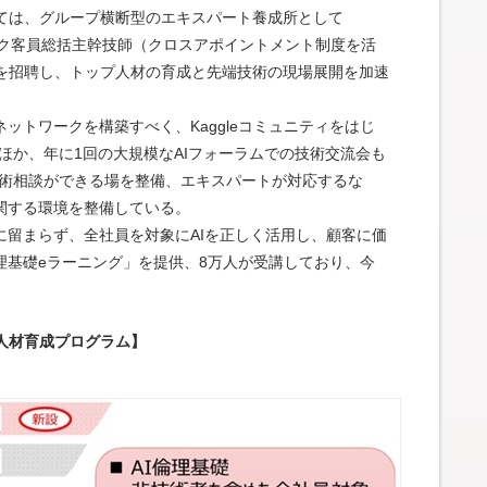
ては、グループ横断型のエキスパート養成所として
ニック客員総括主幹技師（クロスアポイントメント制度を活
を招聘し、トップ人材の育成と先端技術の現場展開を加速
ットワークを構築すべく、Kaggleコミュニティをはじ
ほか、年に1回の大規模なAIフォーラムでの技術交流会も
技術相談ができる場を整備、エキスパートが対応するな
関する環境を整備している。
に留まらず、全社員を対象にAIを正しく活用し、顧客に価
理基礎eラーニング」を提供、8万人が受講しており、今
I人材育成プログラム】