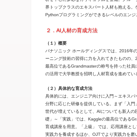
界トップクラスのエキスパート人材も抱える。なお
Pythonプログラミングができるレベルのエン
２．AI人材の育成方法
（１）概要
パナソニック ホールディングスでは、2016
ーニング技術の習得に力を入れてきたものの、20
最高位であるGrandmasterの称号を持っ
の活用で大学教授を招聘し人材育成を進めてい
（２）具体的な育成方法
具体的には、エンジニア向けに入門～エキスパ
分野に応じた研修を提供している。まず「入門
世代が増えているとして、AIについても新人
礎」～「実践」では、Kaggleの最高位であるGr
育成講座を用意。「上級」 では、応用講座と
実践力を養成するほか、OJTでより実践力を磨