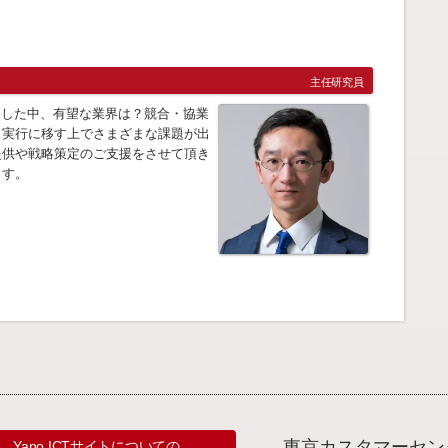
主任研究員
うした中、有望な業界は？競合・協業
、実行に移す上でさまざまな課題が出
提供や戦略策定のご支援をさせて頂き
ます。
東京カスタマーセン
Yano ICTサイトについての