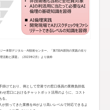
ー本部デジタル・AI技術センター、「第7回AI原則の実践の在り
理活動と課題」（2023年2月）より抜粋
多く手掛けており、例として空港での窓口係員の業務負担低
合わせ窓口におけるチャットボット活用のように、コスト
ある。
人が担ってきた業務をAIがより高いレベルで対応できるよ