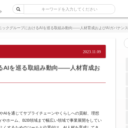
ト
ニックグループにおけるAIを巡る取組み動向――人材育成およびAIガバナン
2023.11.09
AIを巡る取組み動向――人材育成お
やAIを通じてサプライチェーンやくらしへの貢献、理想
ィやホーム、B2B領域まで幅広い領域で事業展開をしてい
りよくするためのツールと位置付け、AI人材を育成してき